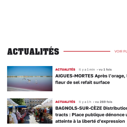
ACTUALITÉS
VOIR P
ACTUALITÉS
Il y a 1 min
•
vu 1 fois
AIGUES-MORTES Après l’orage, 
fleur de sel refait surface
ACTUALITÉS
Il y a 1 h
•
vu 269 fois
BAGNOLS-SUR-CÈZE Distributio
tracts : Place publique dénonce 
atteinte à la liberté d'expression