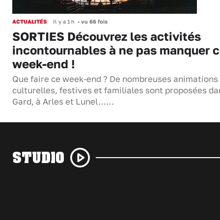
ACTUALITÉS
Il y a 1 h
•
vu 66 fois
SORTIES Découvrez les activités
incontournables à ne pas manquer 
week-end !
Que faire ce week-end ? De nombreuses animations
culturelles, festives et familiales sont proposées da
Gard, à Arles et Lunel……
STUDIO