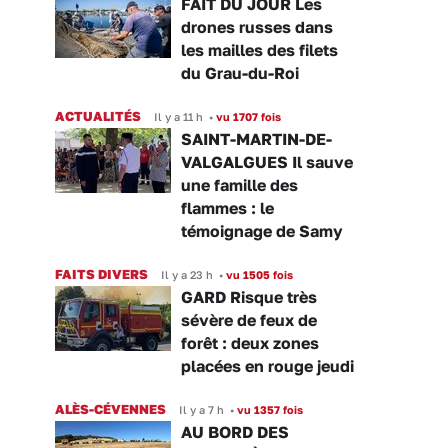
FAIT DU JOUR Les
drones russes dans
les mailles des filets
du Grau-du-Roi
ACTUALITÉS
Il y a 11 h
•
vu 1707 fois
SAINT-MARTIN-DE-
VALGALGUES Il sauve
une famille des
flammes : le
témoignage de Samy
FAITS DIVERS
Il y a 23 h
•
vu 1505 fois
GARD Risque très
sévère de feux de
forêt : deux zones
placées en rouge jeudi
ALÈS-CÉVENNES
Il y a 7 h
•
vu 1357 fois
AU BORD DES