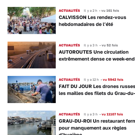
ACTUALITÉS
Il y a 2 h
•
vu 161 fois
CALVISSON Les rendez-vous
hebdomadaires de l’été
ACTUALITÉS
Il y a 3 h
•
vu 52 fois
AUTOROUTES Une circulation
extrêmement dense ce week-end
ACTUALITÉS
Il y a 12 h
•
vu 5942 fois
FAIT DU JOUR Les drones russe
les mailles des filets du Grau-du
ACTUALITÉS
Il y a 3 h
•
vu 11107 fois
GRAU-DU-ROI Un restaurant fer
pour manquement aux règles
d’hygiène