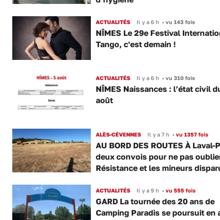
ACTUALITÉS
Il y a 6 h
•
vu 143 fois
NÎMES Le 29e Festival Internatio
Tango, c'est demain !
ACTUALITÉS
Il y a 6 h
•
vu 310 fois
NÎMES Naissances : l’état civil d
août
ALÈS-CÉVENNES
Il y a 7 h
•
vu 1357 fois
AU BORD DES ROUTES À Laval-P
deux convois pour ne pas oublier
Résistance et les mineurs dispar
ACTUALITÉS
Il y a 9 h
•
vu 555 fois
GARD La tournée des 20 ans de
Camping Paradis se poursuit en 