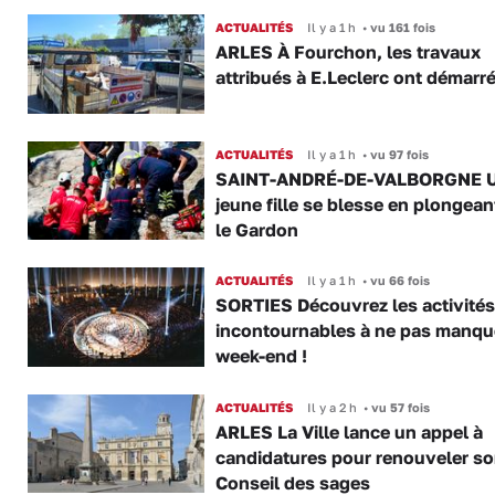
ACTUALITÉS
Il y a 1 h
•
vu 161 fois
ARLES À Fourchon, les travaux
attribués à E.Leclerc ont démarr
ACTUALITÉS
Il y a 1 h
•
vu 97 fois
SAINT-ANDRÉ-DE-VALBORGNE 
jeune fille se blesse en plongea
le Gardon
ACTUALITÉS
Il y a 1 h
•
vu 66 fois
SORTIES Découvrez les activités
incontournables à ne pas manqu
week-end !
ACTUALITÉS
Il y a 2 h
•
vu 57 fois
ARLES La Ville lance un appel à
candidatures pour renouveler s
Conseil des sages