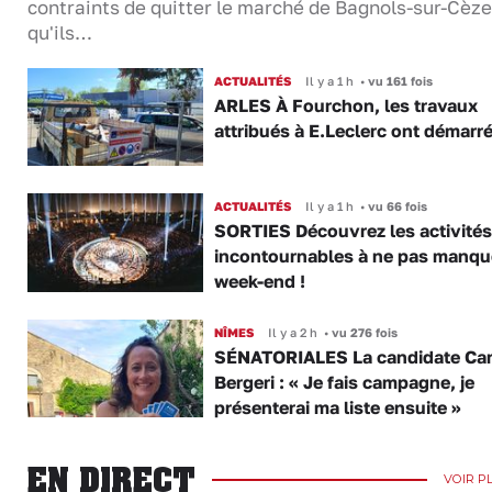
contraints de quitter le marché de Bagnols-sur-Cèze
qu'ils…
ACTUALITÉS
Il y a 1 h
•
vu 161 fois
ARLES À Fourchon, les travaux
attribués à E.Leclerc ont démarr
ACTUALITÉS
Il y a 1 h
•
vu 66 fois
SORTIES Découvrez les activités
incontournables à ne pas manqu
week-end !
NÎMES
Il y a 2 h
•
vu 276 fois
SÉNATORIALES La candidate Car
Bergeri : « Je fais campagne, je
présenterai ma liste ensuite »
EN DIRECT
VOIR P