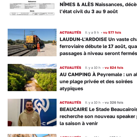
NÎMES & ALÈS Naissances, décès
l’état civil du 3 au 9 août
ACTUALITÉS
Il y a 9 h
•
vu 577 fois
LAUDUN-L'ARDOISE Un vaste cha
ferroviaire débute le 17 août, qua
passages à niveau seront fermé
ACTUALITÉS
Il y a 10 h
•
vu 824 fois
AU CAMPING À Peyremale : un a
une plage privée et des soirées
atypiques
ACTUALITÉS
Il y a 10 h
•
vu 326 fois
BEAUCAIRE Le Stade Beaucairoi
recherche son nouveau speaker 
la saison à venir