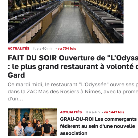
ACTUALITÉS
Il y a 40 min
•
vu 704 fois
FAIT DU SOIR Ouverture de "L'Odys
: le plus grand restaurant à volonté 
Gard
Ce mardi midi, le restaurant "L'Odyssée" ouvre ses 
dans la ZAC Mas des Rosiers à Nîmes, avec la prom
d'un…
ACTUALITÉS
Il y a 4 h
•
vu 1447 fois
GRAU-DU-ROI Les commerçants 
fédèrent au sein d'une nouvelle
association