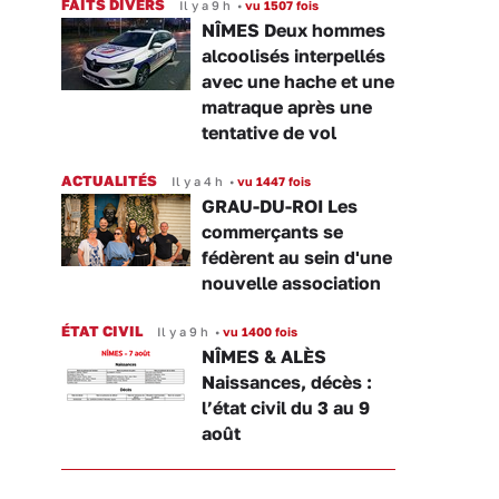
FAITS DIVERS
Il y a 9 h
•
vu 1507 fois
NÎMES Deux hommes
alcoolisés interpellés
avec une hache et une
matraque après une
tentative de vol
ACTUALITÉS
Il y a 4 h
•
vu 1447 fois
GRAU-DU-ROI Les
commerçants se
fédèrent au sein d'une
nouvelle association
ÉTAT CIVIL
Il y a 9 h
•
vu 1400 fois
NÎMES & ALÈS
Naissances, décès :
l’état civil du 3 au 9
août