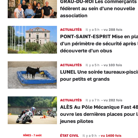
GRAU-DU-ROI Les commerçants 
fédèrent au sein d'une nouvelle
association
ACTUALITÉS
Il y a 5 h
•
vu 288 fois
PONT-SAINT-ESPRIT Mise en pl
d'un périmètre de sécurité après 
découverte d'un obus
ACTUALITÉS
Il y a 5 h
•
vu 103 fois
LUNEL Une soirée taureaux-pisc
pour petits et grands
ACTUALITÉS
Il y a 7 h
•
vu 282 fois
ALÈS Au Pôle Mécanique Fast 4
ouvre les dernières places pour 
jeunes pilotes
ÉTAT CIVIL
Il y a 9 h
•
vu 1400 fois