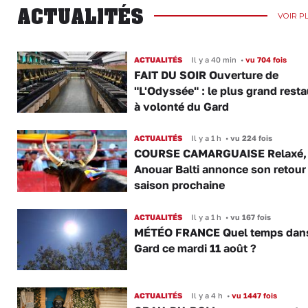
ACTUALITÉS
VOIR P
ACTUALITÉS
Il y a 40 min
•
vu 704 fois
FAIT DU SOIR Ouverture de
"L'Odyssée" : le plus grand rest
à volonté du Gard
ACTUALITÉS
Il y a 1 h
•
vu 224 fois
COURSE CAMARGUAISE Relaxé,
Anouar Balti annonce son retour 
saison prochaine
ACTUALITÉS
Il y a 1 h
•
vu 167 fois
MÉTÉO FRANCE Quel temps dans
Gard ce mardi 11 août ?
ACTUALITÉS
Il y a 4 h
•
vu 1447 fois