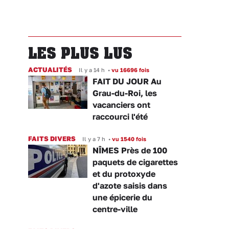
LES PLUS LUS
ACTUALITÉS
Il y a 14 h
•
vu 16696 fois
FAIT DU JOUR Au
Grau-du-Roi, les
vacanciers ont
raccourci l'été
FAITS DIVERS
Il y a 7 h
•
vu 1540 fois
NÎMES Près de 100
paquets de cigarettes
et du protoxyde
d'azote saisis dans
une épicerie du
centre-ville