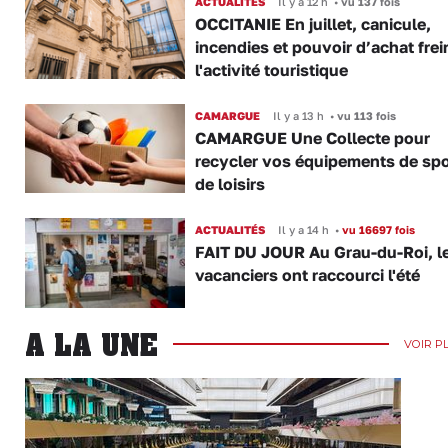
ACTUALITÉS
Il y a 12 h
•
vu 137 fois
OCCITANIE En juillet, canicule,
incendies et pouvoir d’achat frei
l'activité touristique
CAMARGUE
Il y a 13 h
•
vu 113 fois
CAMARGUE Une Collecte pour
recycler vos équipements de spo
de loisirs
ACTUALITÉS
Il y a 14 h
•
vu 16697 fois
FAIT DU JOUR Au Grau-du-Roi, l
vacanciers ont raccourci l'été
A LA UNE
VOIR P