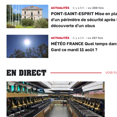
ACTUALITÉS
Il y a 5 h
•
vu 288 fois
PONT-SAINT-ESPRIT Mise en pl
d'un périmètre de sécurité après 
découverte d'un obus
ACTUALITÉS
Il y a 1 h
•
vu 167 fois
MÉTÉO FRANCE Quel temps dans
Gard ce mardi 11 août ?
EN DIRECT
VOIR P