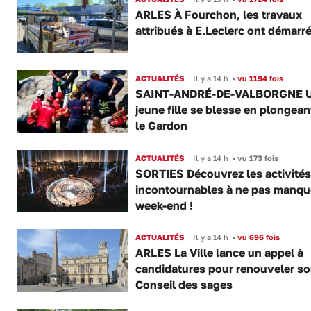
ARLES À Fourchon, les travaux
attribués à E.Leclerc ont démarr
ACTUALITÉS
Il y a 14 h
•
vu 1194 fois
SAINT-ANDRÉ-DE-VALBORGNE 
jeune fille se blesse en plongea
le Gardon
ACTUALITÉS
Il y a 14 h
•
vu 173 fois
SORTIES Découvrez les activités
incontournables à ne pas manqu
week-end !
ACTUALITÉS
Il y a 14 h
•
vu 696 fois
ARLES La Ville lance un appel à
candidatures pour renouveler s
Conseil des sages