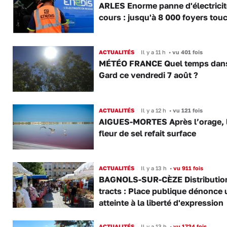
ARLES Enorme panne d'électricit
cours : jusqu'à 8 000 foyers tou
ACTUALITÉS
Il y a 11 h
•
vu 401 fois
MÉTÉO FRANCE Quel temps dans
Gard ce vendredi 7 août ?
ACTUALITÉS
Il y a 12 h
•
vu 121 fois
AIGUES-MORTES Après l’orage, 
fleur de sel refait surface
ACTUALITÉS
Il y a 13 h
•
vu 911 fois
BAGNOLS-SUR-CÈZE Distributio
tracts : Place publique dénonce 
atteinte à la liberté d'expression
ACTUALITÉS
Il y a 13 h
•
vu 1724 fois