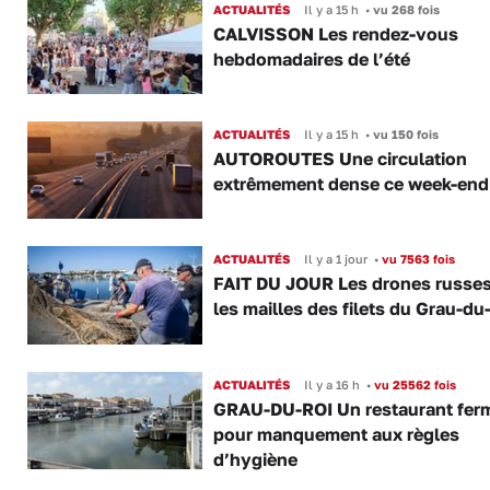
ACTUALITÉS
Il y a 15 h
•
vu 268 fois
CALVISSON Les rendez-vous
hebdomadaires de l’été
ACTUALITÉS
Il y a 15 h
•
vu 150 fois
AUTOROUTES Une circulation
extrêmement dense ce week-end
ACTUALITÉS
Il y a 1 jour
•
vu 7563 fois
FAIT DU JOUR Les drones russe
les mailles des filets du Grau-du
ACTUALITÉS
Il y a 16 h
•
vu 25562 fois
GRAU-DU-ROI Un restaurant fer
pour manquement aux règles
d’hygiène