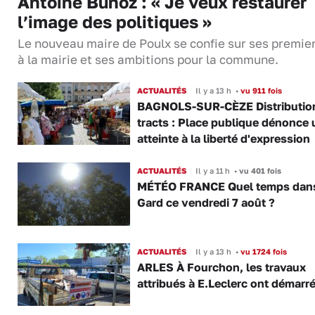
Antoine Bunoz : « Je veux restaurer
l’image des politiques »
Le nouveau maire de Poulx se confie sur ses premie
à la mairie et ses ambitions pour la commune.
ACTUALITÉS
Il y a 13 h
•
vu 911 fois
BAGNOLS-SUR-CÈZE Distributio
tracts : Place publique dénonce 
atteinte à la liberté d'expression
ACTUALITÉS
Il y a 11 h
•
vu 401 fois
MÉTÉO FRANCE Quel temps dans
Gard ce vendredi 7 août ?
ACTUALITÉS
Il y a 13 h
•
vu 1724 fois
ARLES À Fourchon, les travaux
attribués à E.Leclerc ont démarr