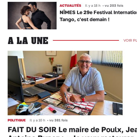
ACTUALITÉS
Il y a 18 h
•
vu 203 fois
NÎMES Le 29e Festival Internatio
Tango, c'est demain !
A LA UNE
VOIR P
POLITIQUE
Il y a 10 h
•
vu 381 fois
FAIT DU SOIR Le maire de Poulx, Je