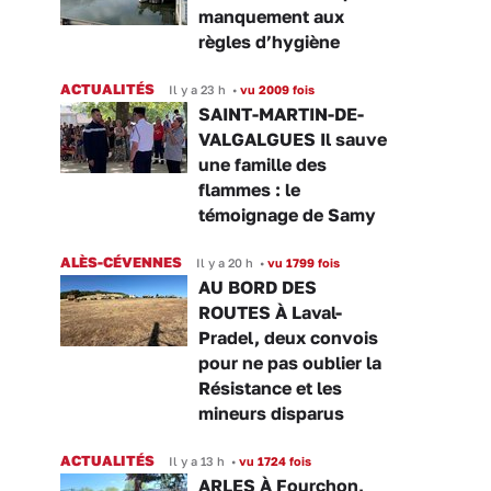
manquement aux
règles d’hygiène
ACTUALITÉS
Il y a 23 h
•
vu 2009 fois
SAINT-MARTIN-DE-
VALGALGUES Il sauve
une famille des
flammes : le
témoignage de Samy
ALÈS-CÉVENNES
Il y a 20 h
•
vu 1799 fois
AU BORD DES
ROUTES À Laval-
Pradel, deux convois
pour ne pas oublier la
Résistance et les
mineurs disparus
ACTUALITÉS
Il y a 13 h
•
vu 1724 fois
ARLES À Fourchon,