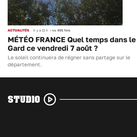
ACTUALITÉS
Il y a 11 h
•
vu 401 fois
MÉTÉO FRANCE Quel temps dans le
Gard ce vendredi 7 août ?
Le soleil continuera de régner sans partage sur le
département.
STUDIO