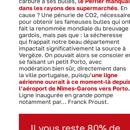
carbure à ses bulles,
le Perrier manquai
dans les rayons des supermarchés
. En
cause ? Une pénurie de CO2, nécessair
pour obtenir les fameuses bulles qui on
fait la renommée mondiale du breuvage
gardois, mais pas que : la sécheresse
qui frappait notre beau département
impactait significativement la source à
Vergèze. On pouvait alors se consoler e
se faisant un petit Porto, avec
modération bien sûr, directement dans
la ville portugaise, puisqu’
une ligne
aérienne ouvrait à ce moment-là depui
l’aéroport de Nîmes-Garons vers Porto
.
Ligne inaugurée en grande pompe
notamment par… Franck Proust.
Il vous reste 80% de