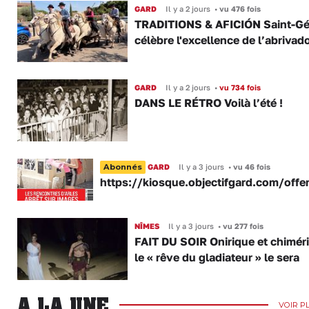
GARD
Il y a 2 jours
•
vu 476 fois
TRADITIONS & AFICIÓN Saint-Gé
célèbre l'excellence de l’abrivad
GARD
Il y a 2 jours
•
vu 734 fois
DANS LE RÉTRO Voilà l’été !
Abonnés
GARD
Il y a 3 jours
•
vu 46 fois
https://kiosque.objectifgard.com/offe
NÎMES
Il y a 3 jours
•
vu 277 fois
FAIT DU SOIR Onirique et chimér
le « rêve du gladiateur » le sera
A LA UNE
VOIR P