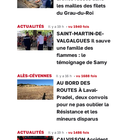
les mailles des filets
du Grau-du-Roi
ACTUALITÉS
Il y a 19 h
•
vu 1940 fois
SAINT-MARTIN-DE-
VALGALGUES Il sauve
une famille des
flammes : le
témoignage de Samy
ALÈS-CÉVENNES
Il y a 16 h
•
vu 1688 fois
AU BORD DES
ROUTES À Laval-
Pradel, deux convois
pour ne pas oublier la
Résistance et les
mineurs disparus
ACTUALITÉS
Il y a 19 h
•
vu 1486 fois
CALVISSON Accident