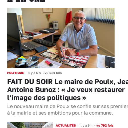
POLITIQUE
Il y a 6 h
•
vu 281 fois
FAIT DU SOIR Le maire de Poulx, Je
Antoine Bunoz : « Je veux restaurer
l’image des politiques »
Le nouveau maire de Poulx se confie sur ses premie
à la mairie et ses ambitions pour la commune.
ACTUALITÉS
Il y a 9 h
•
vu 792 fois