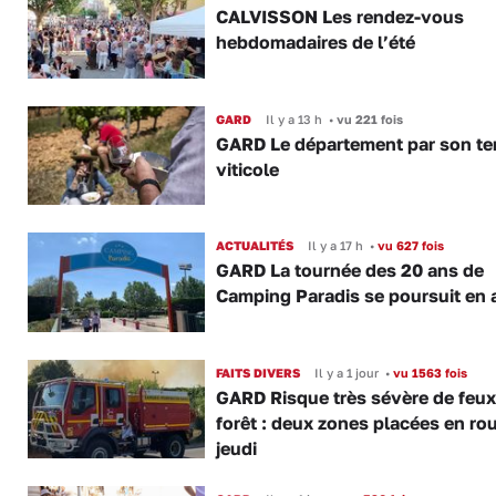
CALVISSON Les rendez-vous
hebdomadaires de l’été
GARD
Il y a 13 h
•
vu 221 fois
GARD Le département par son ter
viticole
ACTUALITÉS
Il y a 17 h
•
vu 627 fois
GARD La tournée des 20 ans de
Camping Paradis se poursuit en 
FAITS DIVERS
Il y a 1 jour
•
vu 1563 fois
GARD Risque très sévère de feux
forêt : deux zones placées en ro
jeudi