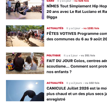
GARD
Il y a 1 jour
•
vu 526 fois
NÎMES Tout Simplement Hip Hop 
20 ans avec Le Rat Luciano et R
Digga
ACTUALITÉS
Il y a 1 jour
•
vu 1281 fois
FÊTES VOTIVES Programme com
des communes du 6 au 9 août 2
POLITIQUE
Il y a 1 jour
•
vu 351 fois
FAIT DU JOUR Colos, centres aér
scoutisme… Comment sont prot
nos enfants ?
ACTUALITÉS
Il y a 2 jours
•
vu 102 fois
CANICULE Juillet 2026 est le moi
plus chaud et un des plus secs j
enregistré