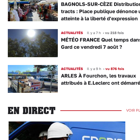
BAGNOLS-SUR-CÈZE Distributio
tracts : Place publique dénonce 
atteinte à la liberté d'expression
ACTUALITÉS
Il y a 7 h
•
vu 218 fois
MÉTÉO FRANCE Quel temps dans
Gard ce vendredi 7 août ?
ACTUALITÉS
Il y a 9 h
•
vu 876 fois
ARLES À Fourchon, les travaux
attribués à E.Leclerc ont démarr
EN DIRECT
VOIR P