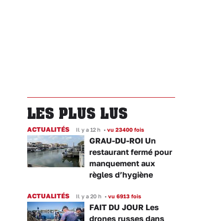
LES PLUS LUS
ACTUALITÉS
Il y a 12 h
•
vu 23400 fois
GRAU-DU-ROI Un
restaurant fermé pour
manquement aux
règles d’hygiène
ACTUALITÉS
Il y a 20 h
•
vu 6913 fois
FAIT DU JOUR Les
drones russes dans