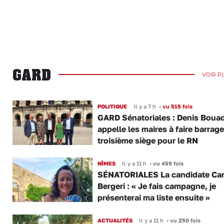
GARD
VOIR P
POLITIQUE
Il y a 7 h
•
vu 515 fois
GARD Sénatoriales : Denis Boua
appelle les maires à faire barrage
troisième siège pour le RN
NÎMES
Il y a 11 h
•
vu 459 fois
SÉNATORIALES La candidate Car
Bergeri : « Je fais campagne, je
présenterai ma liste ensuite »
ACTUALITÉS
Il y a 11 h
•
vu 250 fois