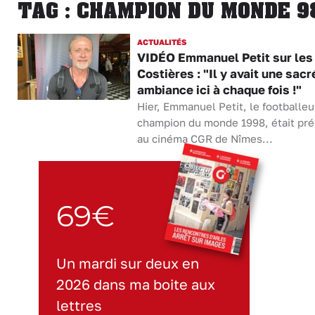
TAG : CHAMPION DU MONDE 9
ACTUALITÉS
VIDÉO Emmanuel Petit sur les
Costières : "Il y avait une sacr
ambiance ici à chaque fois !"
Hier, Emmanuel Petit, le footballeu
champion du monde 1998, était pr
au cinéma CGR de Nîmes...
69€
Un mardi sur deux en
2026 dans ma boite aux
lettres