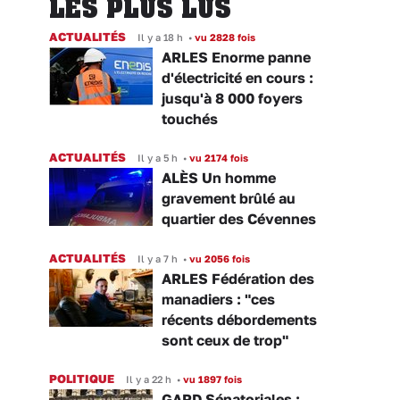
LES PLUS LUS
ACTUALITÉS
Il y a 18 h
•
vu 2828 fois
ARLES Enorme panne
d'électricité en cours :
jusqu'à 8 000 foyers
touchés
ACTUALITÉS
Il y a 5 h
•
vu 2174 fois
ALÈS Un homme
gravement brûlé au
quartier des Cévennes
ACTUALITÉS
Il y a 7 h
•
vu 2056 fois
ARLES Fédération des
manadiers : "ces
récents débordements
sont ceux de trop"
POLITIQUE
Il y a 22 h
•
vu 1897 fois
GARD Sénatoriales :