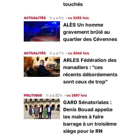
touchés
ACTUALITÉS
Il y a 5 h
•
vu 2155 fois
ALÈS Un homme
gravement brûlé au
quartier des Cévennes
ACTUALITÉS
Il y a 7 h
•
vu 2042 fois
ARLES Fédération des
manadiers : "ces
récents débordements
sont ceux de trop"
POLITIQUE
Il y a 22 h
•
vu 1897 fois
GARD Sénatoriales :
Denis Bouad appelle
les maires à faire
barrage à un troisième
siège pour le RN