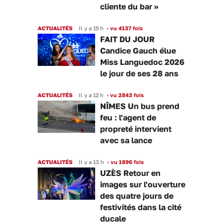
cliente du bar »
ACTUALITÉS
Il y a 15 h
•
vu 4137 fois
FAIT DU JOUR
Candice Gauch élue
Miss Languedoc 2026
le jour de ses 28 ans
ACTUALITÉS
Il y a 12 h
•
vu 2843 fois
NÎMES Un bus prend
feu : l'agent de
propreté intervient
avec sa lance
ACTUALITÉS
Il y a 13 h
•
vu 1896 fois
UZÈS Retour en
images sur l'ouverture
des quatre jours de
festivités dans la cité
ducale