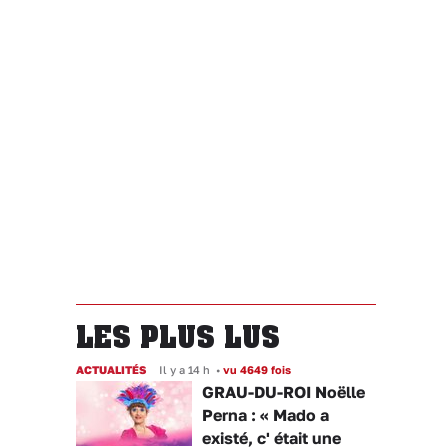
LES PLUS LUS
ACTUALITÉS
Il y a 14 h
•
vu 4649 fois
GRAU-DU-ROI Noëlle
Perna : « Mado a
existé, c' était une