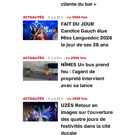
cliente du bar »
ACTUALITÉS
Il y a 12 h
•
vu 3996 fois
FAIT DU JOUR
Candice Gauch élue
Miss Languedoc 2026
le jour de ses 28 ans
ACTUALITÉS
Il y a 9 h
•
vu 2559 fois
NÎMES Un bus prend
feu : l'agent de
propreté intervient
avec sa lance
ACTUALITÉS
Il y a 10 h
•
vu 1589 fois
UZÈS Retour en
images sur l'ouverture
des quatre jours de
festivités dans la cité
ducale