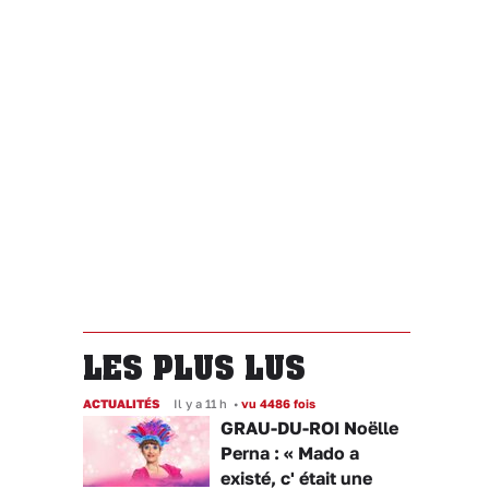
LES PLUS LUS
ACTUALITÉS
Il y a 11 h
•
vu 4486 fois
GRAU-DU-ROI Noëlle
Perna : « Mado a
existé, c' était une