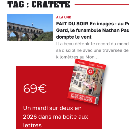
TAG : CRATÈTE
A LA UNE
FAIT DU SOIR En images : au P
Gard, le funambule Nathan Pau
dompte le vent
Il a beau détenir le record du mon
sa discipline avec une traversée de
kilomètres au Mon...
69€
Un mardi sur deux en
2026 dans ma boite aux
lettres