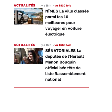
ACTUALITÉS
Il y a 18 h
•
vu 1810 fois
NÎMES La ville classée
parmi les 10
meilleures pour
voyager en voiture
électrique
ACTUALITÉS
Il y a 16 h
•
vu 1669 fois
SÉNATORIALES La
députée de l'Hérault
Manon Bouquin
officialisée tête de
liste Rassemblement
national