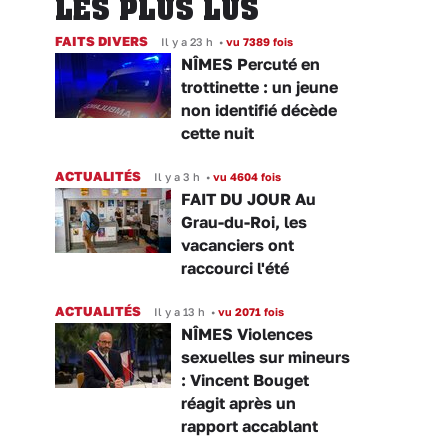
LES PLUS LUS
FAITS DIVERS
Il y a 23 h
•
vu 7389 fois
NÎMES Percuté en
trottinette : un jeune
non identifié décède
cette nuit
ACTUALITÉS
Il y a 3 h
•
vu 4604 fois
FAIT DU JOUR Au
Grau-du-Roi, les
vacanciers ont
raccourci l'été
ACTUALITÉS
Il y a 13 h
•
vu 2071 fois
NÎMES Violences
sexuelles sur mineurs
: Vincent Bouget
réagit après un
rapport accablant