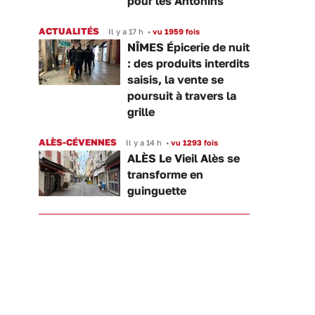
pour les Antonins
ACTUALITÉS
Il y a 17 h
•
vu 1959 fois
NÎMES Épicerie de nuit
: des produits interdits
saisis, la vente se
poursuit à travers la
grille
ALÈS-CÉVENNES
Il y a 14 h
•
vu 1293 fois
ALÈS Le Vieil Alès se
transforme en
guinguette