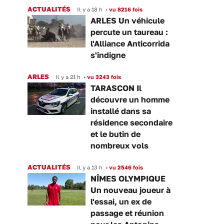
ACTUALITÉS
Il y a 18 h
•
vu 8216 fois
ARLES Un véhicule
percute un taureau :
l'Alliance Anticorrida
s'indigne
ARLES
Il y a 21 h
•
vu 3243 fois
TARASCON Il
découvre un homme
installé dans sa
résidence secondaire
et le butin de
nombreux vols
ACTUALITÉS
Il y a 13 h
•
vu 2546 fois
NÎMES OLYMPIQUE
Un nouveau joueur à
l'essai, un ex de
passage et réunion