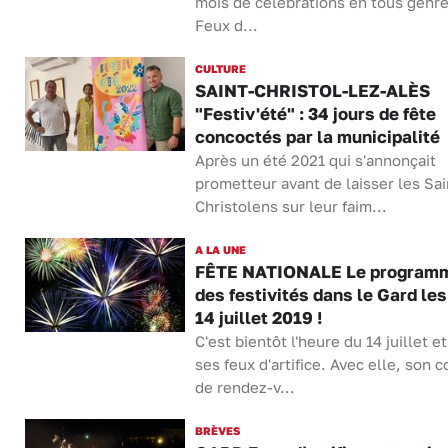
mois de célébrations en tous genre
Feux d...
CULTURE
SAINT-CHRISTOL-LEZ-ALÈS
"Festiv'été" : 34 jours de fête
concoctés par la municipalité
Après un été 2021 qui s'annonçait
prometteur avant de laisser les Sai
Christolens sur leur faim...
A LA UNE
FÊTE NATIONALE Le program
des festivités dans le Gard les
14 juillet 2019 !
C'est bientôt l'heure du 14 juillet e
ses feux d'artifice. Avec elle, son 
de rendez-v...
BRÈVES