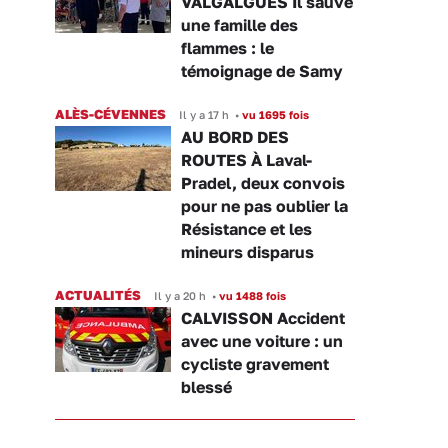
VALGALGUES Il sauve
une famille des
flammes : le
témoignage de Samy
ALÈS-CÉVENNES
Il y a 17 h
•
vu 1695 fois
AU BORD DES
ROUTES À Laval-
Pradel, deux convois
pour ne pas oublier la
Résistance et les
mineurs disparus
ACTUALITÉS
Il y a 20 h
•
vu 1488 fois
CALVISSON Accident
avec une voiture : un
cycliste gravement
blessé