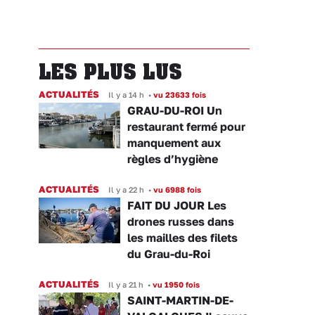
LES PLUS LUS
ACTUALITÉS
Il y a 14 h
•
vu 23633 fois
GRAU-DU-ROI Un
restaurant fermé pour
manquement aux
règles d’hygiène
ACTUALITÉS
Il y a 22 h
•
vu 6988 fois
FAIT DU JOUR Les
drones russes dans
les mailles des filets
du Grau-du-Roi
ACTUALITÉS
Il y a 21 h
•
vu 1950 fois
SAINT-MARTIN-DE-