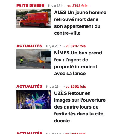
FAITS DIVERS
Il y a 13 h
•
vu 3793 fois
ALÈS Un jeune homme
retrouvé mort dans
son appartement du
centre-ville
ACTUALITÉS
Il y a 23 h
•
vu 3297 fois
NÎMES Un bus prend
feu : l'agent de
propreté intervient
avec sa lance
ACTUALITÉS
Il y a 23 h
•
vu 2352 fois
UZÈS Retour en
images sur l'ouverture
des quatre jours de
festivités dans la cité
ducale
ACTUALITÉS
Il y a 18 h
•
vu 1948 fois