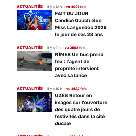
ACTUALITÉS
Il y a 12 h
•
vu 4007 fois
FAIT DU JOUR
Candice Gauch élue
Miss Languedoc 2026
le jour de ses 28 ans
ACTUALITÉS
Il y a 9 h
•
vu 2598 fois
NÎMES Un bus prend
feu : l'agent de
propreté intervient
avec sa lance
ACTUALITÉS
Il y a 10 h
•
vu 1622 fois
UZÈS Retour en
images sur l'ouverture
des quatre jours de
festivités dans la cité
ducale