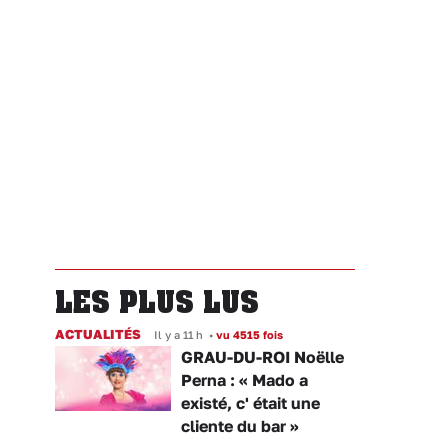
LES PLUS LUS
ACTUALITÉS
Il y a 11 h
•
vu 4515 fois
GRAU-DU-ROI Noëlle
Perna : « Mado a
existé, c' était une
cliente du bar »