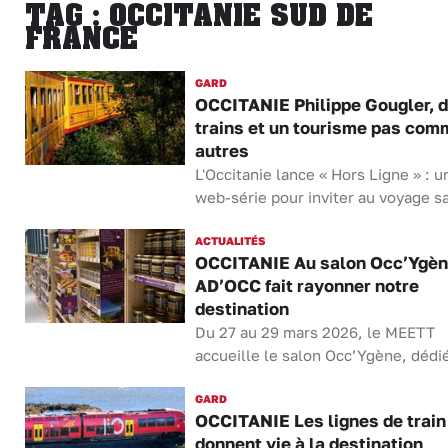
TAG : OCCITANIE SUD DE
FRANCE
GARD
OCCITANIE Philippe Gougler, 
trains et un tourisme pas com
autres
L'Occitanie lance « Hors Ligne » : u
web-série pour inviter au voyage sa
ACTUALITÉS
OCCITANIE Au salon Occ’Ygèn
AD’OCC fait rayonner notre
destination
Du 27 au 29 mars 2026, le MEETT
accueille le salon Occ’Ygène, dédié
GARD
OCCITANIE Les lignes de train
donnent vie à la destination