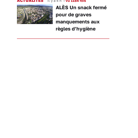
ACTUALITÉS
Il y a 4 h
•
vu 1184 fois
ALÈS Un snack fermé
pour de graves
manquements aux
règles d’hygiène