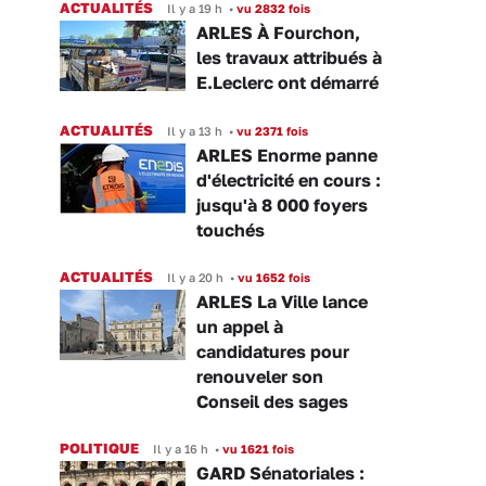
ACTUALITÉS
Il y a 19 h
•
vu 2832 fois
ARLES À Fourchon,
les travaux attribués à
E.Leclerc ont démarré
ACTUALITÉS
Il y a 13 h
•
vu 2371 fois
ARLES Enorme panne
d'électricité en cours :
jusqu'à 8 000 foyers
touchés
ACTUALITÉS
Il y a 20 h
•
vu 1652 fois
ARLES La Ville lance
un appel à
candidatures pour
renouveler son
Conseil des sages
POLITIQUE
Il y a 16 h
•
vu 1621 fois
GARD Sénatoriales :