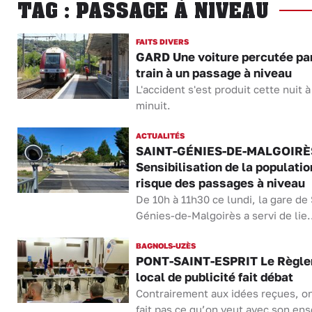
TAG : PASSAGE À NIVEAU
FAITS DIVERS
GARD Une voiture percutée pa
train à un passage à niveau
L'accident s'est produit cette nuit à
minuit.
ACTUALITÉS
SAINT-GÉNIES-DE-MALGOIRÈ
Sensibilisation de la populatio
risque des passages à niveau
De 10h à 11h30 ce lundi, la gare de 
Génies-de-Malgoirès a servi de lie.
BAGNOLS-UZÈS
PONT-SAINT-ESPRIT Le Règl
local de publicité fait débat
Contrairement aux idées reçues, o
fait pas ce qu’on veut avec son ens