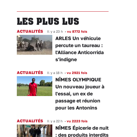
LES PLUS LUS
ACTUALITÉS
Il y a 23 h
•
vu 8772 fois
ARLES Un véhicule
percute un taureau :
l'Alliance Anticorrida
s'indigne
ACTUALITÉS
Il y a 18 h
•
vu 2921 fois
NÎMES OLYMPIQUE
Un nouveau joueur à
l'essai, un ex de
passage et réunion
pour les Antonins
ACTUALITÉS
Il y a 22 h
•
vu 2223 fois
NÎMES Épicerie de nuit
: des produits interdits