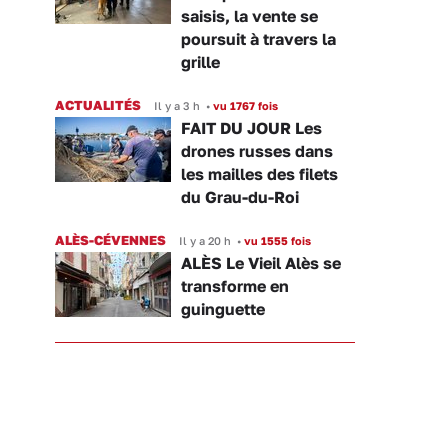
saisis, la vente se
poursuit à travers la
grille
ACTUALITÉS
Il y a 3 h
•
vu 1767 fois
FAIT DU JOUR Les
drones russes dans
les mailles des filets
du Grau-du-Roi
ALÈS-CÉVENNES
Il y a 20 h
•
vu 1555 fois
ALÈS Le Vieil Alès se
transforme en
guinguette