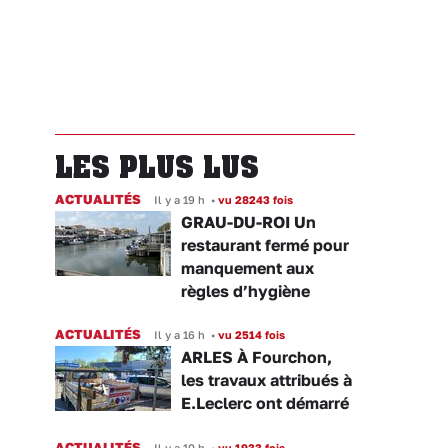
LES PLUS LUS
ACTUALITÉS
Il y a 19 h
•
vu 28243 fois
GRAU-DU-ROI Un
restaurant fermé pour
manquement aux
règles d’hygiène
ACTUALITÉS
Il y a 16 h
•
vu 2514 fois
ARLES À Fourchon,
les travaux attribués à
E.Leclerc ont démarré
ACTUALITÉS
Il y a 10 h
•
vu 1933 fois