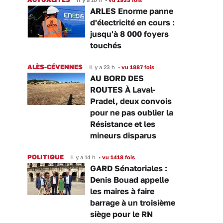
ARLES Enorme panne
d'électricité en cours :
jusqu'à 8 000 foyers
touchés
ALÈS-CÉVENNES
Il y a 23 h
•
vu 1887 fois
AU BORD DES
ROUTES À Laval-
Pradel, deux convois
pour ne pas oublier la
Résistance et les
mineurs disparus
POLITIQUE
Il y a 14 h
•
vu 1418 fois
GARD Sénatoriales :
Denis Bouad appelle
les maires à faire
barrage à un troisième
siège pour le RN