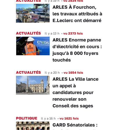
ACTUALITÉS
Il y a 19 h
•
vu 2834 fois
ARLES À Fourchon,
les travaux attribués à
E.Leclerc ont démarré
ACTUALITÉS
Il y a 13 h
•
vu 2373 fois
ARLES Enorme panne
d'électricité en cours :
jusqu'à 8 000 foyers
touchés
ACTUALITÉS
Il y a 20 h
•
vu 1654 fois
ARLES La Ville lance
un appel à
candidatures pour
renouveler son
Conseil des sages
POLITIQUE
Il y a 16 h
•
vu 1621 fois
GARD Sénatoriales :