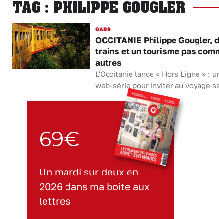
TAG : PHILIPPE GOUGLER
GARD
OCCITANIE Philippe Gougler, 
trains et un tourisme pas com
autres
L'Occitanie lance « Hors Ligne » : u
web-série pour inviter au voyage sa
69€
Un mardi sur deux en
2026 dans ma boite aux
lettres