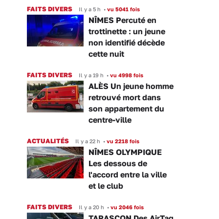
FAITS DIVERS
Il y a 5 h
•
vu 5041 fois
NÎMES Percuté en
trottinette : un jeune
non identifié décède
cette nuit
FAITS DIVERS
Il y a 19 h
•
vu 4998 fois
ALÈS Un jeune homme
retrouvé mort dans
son appartement du
centre-ville
ACTUALITÉS
Il y a 22 h
•
vu 2218 fois
NÎMES OLYMPIQUE
Les dessous de
l'accord entre la ville
et le club
FAITS DIVERS
Il y a 20 h
•
vu 2046 fois
TARASCON Des AirTag