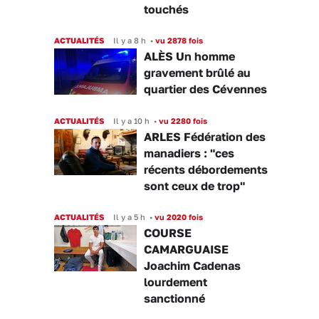
touchés
ACTUALITÉS
Il y a 8 h
•
vu 2878 fois
ALÈS Un homme
gravement brûlé au
quartier des Cévennes
ACTUALITÉS
Il y a 10 h
•
vu 2280 fois
ARLES Fédération des
manadiers : "ces
récents débordements
sont ceux de trop"
ACTUALITÉS
Il y a 5 h
•
vu 2020 fois
COURSE
CAMARGUAISE
Joachim Cadenas
lourdement
sanctionné