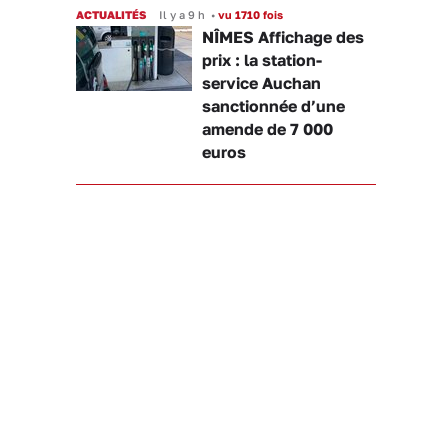
ACTUALITÉS
Il y a 9 h
•
vu 1710 fois
NÎMES Affichage des
prix : la station-
service Auchan
sanctionnée d’une
amende de 7 000
euros