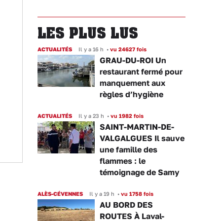
LES PLUS LUS
ACTUALITÉS
Il y a 16 h
•
vu 24627 fois
GRAU-DU-ROI Un
restaurant fermé pour
manquement aux
règles d’hygiène
ACTUALITÉS
Il y a 23 h
•
vu 1982 fois
SAINT-MARTIN-DE-
VALGALGUES Il sauve
une famille des
flammes : le
témoignage de Samy
ALÈS-CÉVENNES
Il y a 19 h
•
vu 1758 fois
AU BORD DES
ROUTES À Laval-