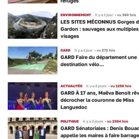
refuges
ENVIRONNEMENT
Il y a 1 jour
•
vu 360 fois
LES SITES MÉCONNUS Gorges 
Gardon : sauvages aux multiples
visages
GARD
Il y a 1 jour
•
vu 272 fois
GARD Faire du département une
destination vélo...
ACTUALITÉS
Il y a 2 jours
•
vu 1258 fois
GARD À 17 ans, Maëva Benoit rê
décrocher la couronne de Miss
Languedoc
POLITIQUE
Il y a 2 jours
•
vu 2384 fois
GARD Sénatoriales : Denis Boua
appelle les maires à faire barrage