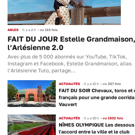
ARLES
Il y a 2 h
•
vu 113 fois
FAIT DU JOUR Estelle Grandmaison
l’Arlésienne 2.0
Avec plus de 5 000 abonnés sur YouTube, TikTok,
Instagram et Facebook, Estelle Grandmaison, alias
l’Arlésienne Tuto, partage…
ACTUALITÉS
Il y a 12 h
•
vu 327 fois
FAIT DU SOIR Chevaux, toros et 
français pour une grande corrida
Vauvert
ACTUALITÉS
Il y a 15 h
•
vu 1932 fois
NÎMES OLYMPIQUE Les dessous
l'accord entre la ville et le club