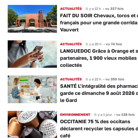
ACTUALITÉS
Il y a 12 h
•
vu 327 fois
FAIT DU SOIR Chevaux, toros et 
français pour une grande corrida
Vauvert
ACTUALITÉS
Il y a 20 h
•
vu 74 fois
LANGUEDOC Grâce à Orange et 
partenaires, 1 900 vieux mobiles
collectés
ACTUALITÉS
Il y a 22 h
•
vu 355 fois
SANTÉ L’intégralité des pharmac
garde ce dimanche 9 août 2026 
le Gard
ENVIRONNEMENT
Il y a 1 jour
•
vu 138 fois
OCCITANIE 75 % des occitans
déclarent recycler les capsules 
café