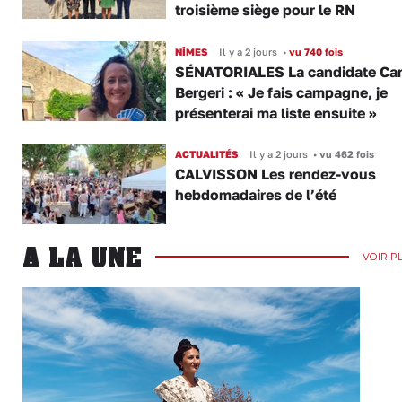
troisième siège pour le RN
NÎMES
Il y a 2 jours
•
vu 740 fois
SÉNATORIALES La candidate Car
Bergeri : « Je fais campagne, je
présenterai ma liste ensuite »
ACTUALITÉS
Il y a 2 jours
•
vu 462 fois
CALVISSON Les rendez-vous
hebdomadaires de l’été
A LA UNE
VOIR P