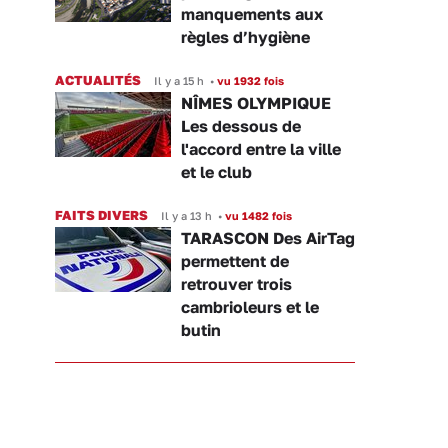
manquements aux
règles d’hygiène
ACTUALITÉS
Il y a 15 h
•
vu 1932 fois
NÎMES OLYMPIQUE
Les dessous de
l'accord entre la ville
et le club
FAITS DIVERS
Il y a 13 h
•
vu 1482 fois
TARASCON Des AirTag
permettent de
retrouver trois
cambrioleurs et le
butin