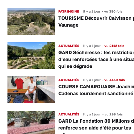
PATRIMOINE
Il y a 1 jour
•
vu 380 fois
TOURISME Découvrir Calvisson p
Vaunage
ACTUALITÉS
Il y a 1 jour
•
vu 2112 fois
GARD Sécheresse : les restrictio
d’eau renforcées face à une situ
qui se dégrade
ACTUALITÉS
Il y a 1 jour
•
vu 4459 fois
COURSE CAMARGUAISE Joachi
Cadenas lourdement sanctionné
ACTUALITÉS
Il y a 1 jour
•
vu 299 fois
GARD La Fondation 30 Millions d
renforce son aide d'été pour les