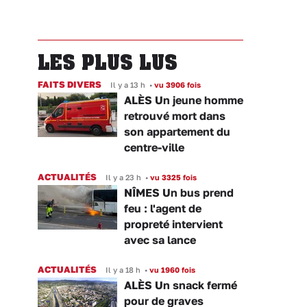
LES PLUS LUS
FAITS DIVERS
Il y a 13 h
•
vu 3906 fois
ALÈS Un jeune homme
retrouvé mort dans
son appartement du
centre-ville
ACTUALITÉS
Il y a 23 h
•
vu 3325 fois
NÎMES Un bus prend
feu : l'agent de
propreté intervient
avec sa lance
ACTUALITÉS
Il y a 18 h
•
vu 1960 fois
ALÈS Un snack fermé
pour de graves