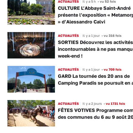
ACTUALITÉS
Il y a 5 h
•
vu 52 fois
CULTURE L’Abbaye Saint-André
présente l’exposition « Metamor
» d’Alessandro Calvi
ACTUALITÉS
Il y a 1 jour
•
vu 316 fois
SORTIES Découvrez les activités
incontournables à ne pas manqu
week-end !
ACTUALITÉS
Il y a 1 jour
•
vu 709 fois
GARD La tournée des 20 ans de
Camping Paradis se poursuit en 
ACTUALITÉS
Il y a 2 jours
•
vu 1731 fois
FÊTES VOTIVES Programme com
des communes du 6 au 9 août 2