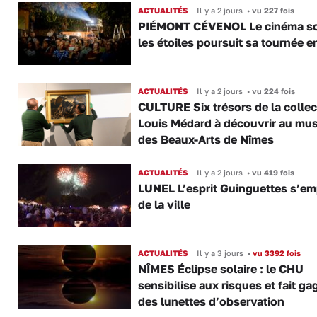
ACTUALITÉS
Il y a 2 jours
•
vu 227 fois
PIÉMONT CÉVENOL Le cinéma s
les étoiles poursuit sa tournée e
ACTUALITÉS
Il y a 2 jours
•
vu 224 fois
CULTURE Six trésors de la collec
Louis Médard à découvrir au mu
des Beaux-Arts de Nîmes
ACTUALITÉS
Il y a 2 jours
•
vu 419 fois
LUNEL L’esprit Guinguettes s’e
de la ville
ACTUALITÉS
Il y a 3 jours
•
vu 3392 fois
NÎMES Éclipse solaire : le CHU
sensibilise aux risques et fait ga
des lunettes d’observation