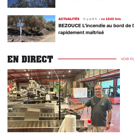
ACTUALITÉS
Il y a 4 h
•
vu 1243 fois
BEZOUCE L'incendie au bord de l
rapidement maîtrisé
EN DIRECT
VOIR P