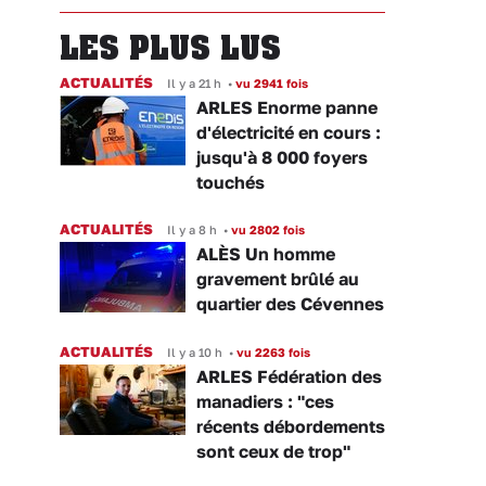
LES PLUS LUS
ACTUALITÉS
Il y a 21 h
•
vu 2941 fois
ARLES Enorme panne
d'électricité en cours :
jusqu'à 8 000 foyers
touchés
ACTUALITÉS
Il y a 8 h
•
vu 2802 fois
ALÈS Un homme
gravement brûlé au
quartier des Cévennes
ACTUALITÉS
Il y a 10 h
•
vu 2263 fois
ARLES Fédération des
manadiers : "ces
récents débordements
sont ceux de trop"