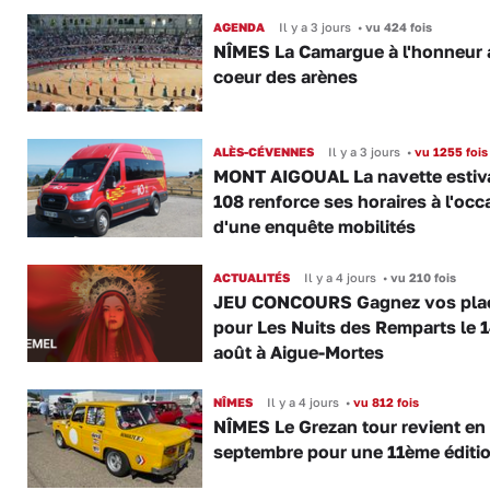
AGENDA
Il y a 3 jours
•
vu 424 fois
NÎMES La Camargue à l'honneur 
coeur des arènes
ALÈS-CÉVENNES
Il y a 3 jours
•
vu 1255 fois
MONT AIGOUAL La navette estiva
108 renforce ses horaires à l'occ
d'une enquête mobilités
ACTUALITÉS
Il y a 4 jours
•
vu 210 fois
JEU CONCOURS Gagnez vos pla
pour Les Nuits des Remparts le 
août à Aigue-Mortes
NÎMES
Il y a 4 jours
•
vu 812 fois
NÎMES Le Grezan tour revient en
septembre pour une 11ème éditi