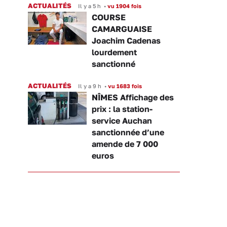
ACTUALITÉS
Il y a 5 h
•
vu 1904 fois
COURSE
CAMARGUAISE
Joachim Cadenas
lourdement
sanctionné
ACTUALITÉS
Il y a 9 h
•
vu 1683 fois
NÎMES Affichage des
prix : la station-
service Auchan
sanctionnée d’une
amende de 7 000
euros