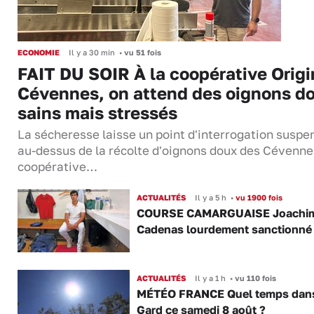
ECONOMIE
Il y a 30 min
•
vu 51 fois
FAIT DU SOIR À la coopérative Origi
Cévennes, on attend des oignons d
sains mais stressés
La sécheresse laisse un point d'interrogation suspe
au-dessus de la récolte d'oignons doux des Cévenne
coopérative…
ACTUALITÉS
Il y a 5 h
•
vu 1900 fois
COURSE CAMARGUAISE Joachi
Cadenas lourdement sanctionné
ACTUALITÉS
Il y a 1 h
•
vu 110 fois
MÉTÉO FRANCE Quel temps dans
Gard ce samedi 8 août ?