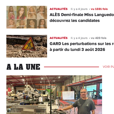
ACTUALITÉS
Il y a 4 jours
•
vu 1331 fois
ALÈS Demi-finale Miss Languedo
découvrez les candidates
ACTUALITÉS
Il y a 4 jours
•
vu 423 fois
GARD Les perturbations sur les 
à partir du lundi 3 août 2026
A LA UNE
VOIR P