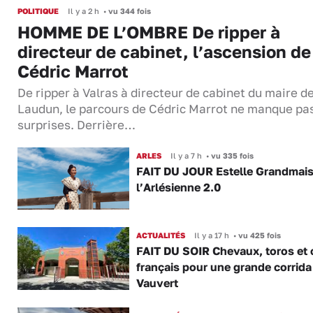
POLITIQUE
Il y a 2 h
•
vu 344 fois
HOMME DE L’OMBRE De ripper à
directeur de cabinet, l’ascension de
Cédric Marrot
De ripper à Valras à directeur de cabinet du maire d
Laudun, le parcours de Cédric Marrot ne manque pa
surprises. Derrière…
ARLES
Il y a 7 h
•
vu 335 fois
FAIT DU JOUR Estelle Grandmai
l’Arlésienne 2.0
ACTUALITÉS
Il y a 17 h
•
vu 425 fois
FAIT DU SOIR Chevaux, toros et 
français pour une grande corrida
Vauvert