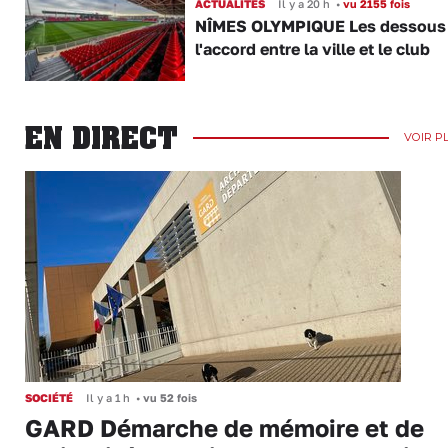
ACTUALITÉS
Il y a 20 h
•
vu 2155 fois
NÎMES OLYMPIQUE Les dessous
l'accord entre la ville et le club
EN DIRECT
VOIR P
SOCIÉTÉ
Il y a 1 h
•
vu 52 fois
GARD Démarche de mémoire et de