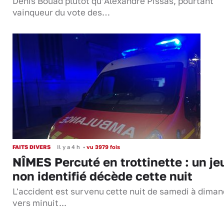
Denis Bouad plutôt qu’Alexandre Pissas, pourtant
vainqueur du vote des…
FAITS DIVERS
Il y a 4 h
•
vu 3979 fois
NÎMES Percuté en trottinette : un je
non identifié décède cette nuit
L'accident est survenu cette nuit de samedi à dima
vers minuit...