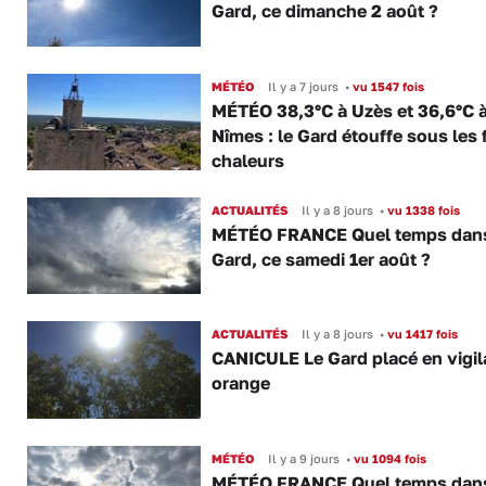
Gard, ce dimanche 2 août ?
MÉTÉO
Il y a 7 jours
•
vu 1547 fois
MÉTÉO 38,3°C à Uzès et 36,6°C 
Nîmes : le Gard étouffe sous les 
chaleurs
ACTUALITÉS
Il y a 8 jours
•
vu 1338 fois
MÉTÉO FRANCE Quel temps dans
Gard, ce samedi 1er août ?
ACTUALITÉS
Il y a 8 jours
•
vu 1417 fois
CANICULE Le Gard placé en vigi
orange
MÉTÉO
Il y a 9 jours
•
vu 1094 fois
MÉTÉO FRANCE Quel temps dans