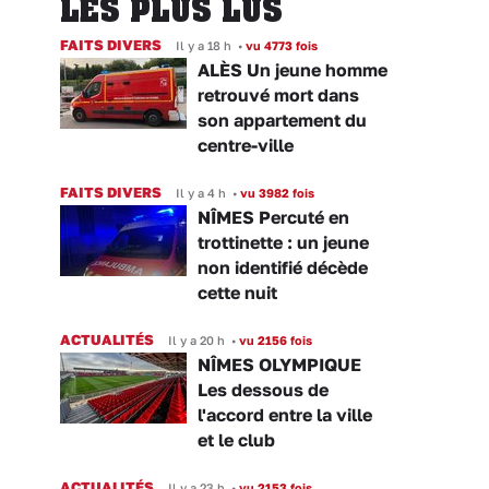
LES PLUS LUS
FAITS DIVERS
Il y a 18 h
•
vu 4773 fois
ALÈS Un jeune homme
retrouvé mort dans
son appartement du
centre-ville
FAITS DIVERS
Il y a 4 h
•
vu 3982 fois
NÎMES Percuté en
trottinette : un jeune
non identifié décède
cette nuit
ACTUALITÉS
Il y a 20 h
•
vu 2156 fois
NÎMES OLYMPIQUE
Les dessous de
l'accord entre la ville
et le club
ACTUALITÉS
Il y a 23 h
•
vu 2153 fois