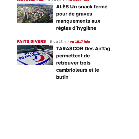
ALÈS Un snack fermé
pour de graves
manquements aux
règles d’hygiène
FAITS DIVERS
Il y a 18 h
•
vu 1917 fois
TARASCON Des AirTag
permettent de
retrouver trois
cambrioleurs et le
butin