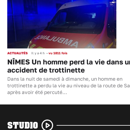
ACTUALITÉS
Il y a 4 h
•
vu 1811 fois
NÎMES Un homme perd la vie dans u
accident de trottinette
Dans la nuit de samedi à dimanche, un homme en
trottinette a perdu la vie au niveau de la route de S
après avoir été percuté…
STUDIO