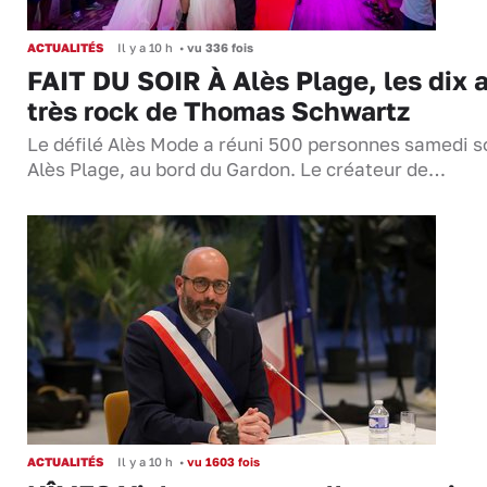
ACTUALITÉS
Il y a 10 h
•
vu 336 fois
FAIT DU SOIR À Alès Plage, les dix 
très rock de Thomas Schwartz
Le défilé Alès Mode a réuni 500 personnes samedi so
Alès Plage, au bord du Gardon. Le créateur de…
ACTUALITÉS
Il y a 10 h
•
vu 1603 fois