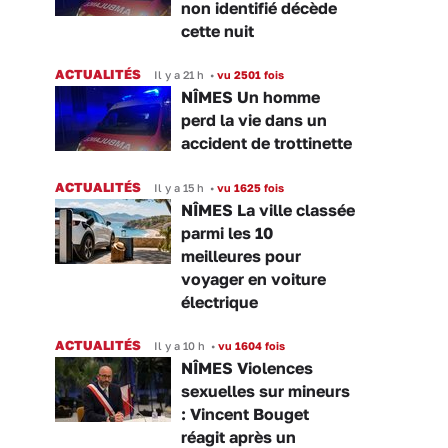
non identifié décède
cette nuit
ACTUALITÉS
Il y a 21 h
•
vu 2501 fois
NÎMES Un homme
perd la vie dans un
accident de trottinette
ACTUALITÉS
Il y a 15 h
•
vu 1625 fois
NÎMES La ville classée
parmi les 10
meilleures pour
voyager en voiture
électrique
ACTUALITÉS
Il y a 10 h
•
vu 1604 fois
NÎMES Violences
sexuelles sur mineurs
: Vincent Bouget
réagit après un