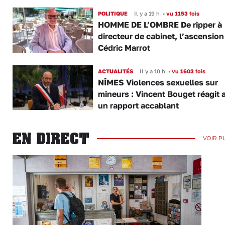
POLITIQUE
Il y a 19 h
•
vu 1153 fois
HOMME DE L’OMBRE De ripper à
directeur de cabinet, l’ascension
Cédric Marrot
ACTUALITÉS
Il y a 10 h
•
vu 1603 fois
NÎMES Violences sexuelles sur
mineurs : Vincent Bouget réagit 
un rapport accablant
EN DIRECT
VOIR P