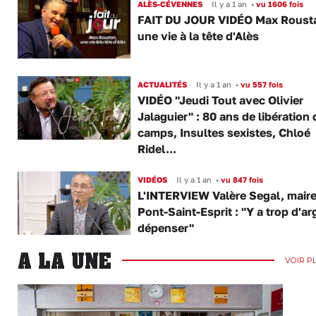
ALÈS-CÉVENNES
Il y a 1 an
•
vu 1606 fois
FAIT DU JOUR VIDÉO Max Roust
une vie à la tête d'Alès
ACTUALITÉS
Il y a 1 an
•
vu 557 fois
VIDÉO "Jeudi Tout avec Olivier
Jalaguier" : 80 ans de libération
camps, Insultes sexistes, Chloé
Ridel...
VIDÉOS
Il y a 1 an
•
vu 847 fois
L'INTERVIEW Valère Segal, maire
Pont-Saint-Esprit : "Y a trop d'ar
dépenser"
A LA UNE
VOIR P