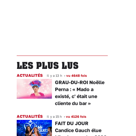
LES PLUS LUS
ACTUALITÉS
Il y a 13 h
•
vu 4648 fois
GRAU-DU-ROI Noëlle
Perna : « Mado a
existé, c' était une
cliente du bar »
ACTUALITÉS
Il y a 15 h
•
vu 4126 fois
FAIT DU JOUR
Candice Gauch élue