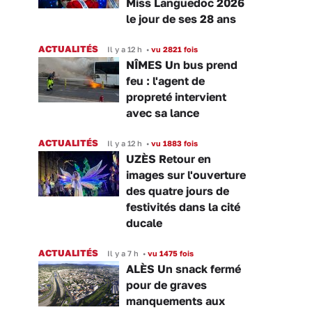
Miss Languedoc 2026
le jour de ses 28 ans
ACTUALITÉS
Il y a 12 h
•
vu 2821 fois
NÎMES Un bus prend
feu : l'agent de
propreté intervient
avec sa lance
ACTUALITÉS
Il y a 12 h
•
vu 1883 fois
UZÈS Retour en
images sur l'ouverture
des quatre jours de
festivités dans la cité
ducale
ACTUALITÉS
Il y a 7 h
•
vu 1475 fois
ALÈS Un snack fermé
pour de graves
manquements aux