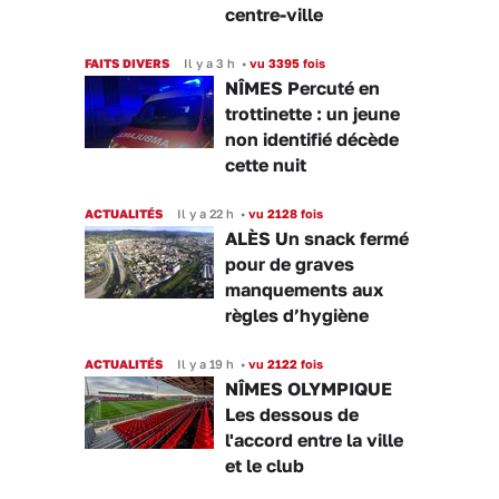
centre-ville
FAITS DIVERS
Il y a 3 h
•
vu 3395 fois
NÎMES Percuté en
trottinette : un jeune
non identifié décède
cette nuit
ACTUALITÉS
Il y a 22 h
•
vu 2128 fois
ALÈS Un snack fermé
pour de graves
manquements aux
règles d’hygiène
ACTUALITÉS
Il y a 19 h
•
vu 2122 fois
NÎMES OLYMPIQUE
Les dessous de
l'accord entre la ville
et le club