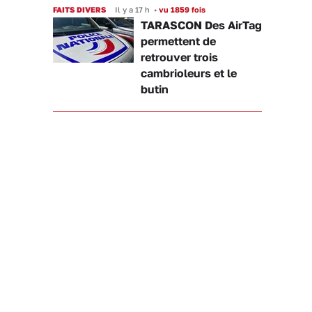
FAITS DIVERS
Il y a 17 h
•
vu 1859 fois
TARASCON Des AirTag
permettent de
retrouver trois
cambrioleurs et le
butin