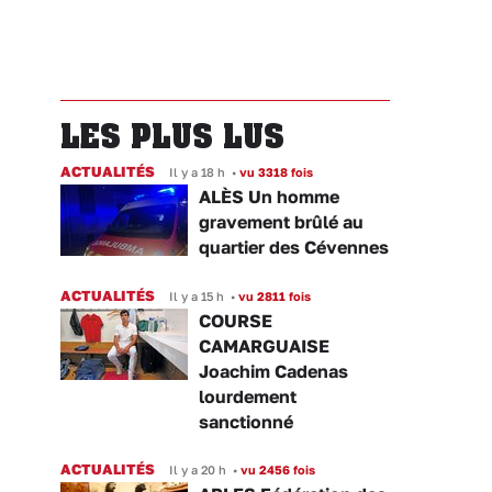
LES PLUS LUS
ACTUALITÉS
Il y a 18 h
•
vu 3318 fois
ALÈS Un homme
gravement brûlé au
quartier des Cévennes
ACTUALITÉS
Il y a 15 h
•
vu 2811 fois
COURSE
CAMARGUAISE
Joachim Cadenas
lourdement
sanctionné
ACTUALITÉS
Il y a 20 h
•
vu 2456 fois