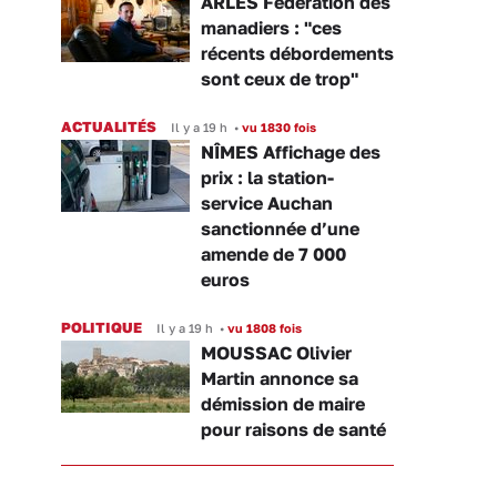
ARLES Fédération des
manadiers : "ces
récents débordements
sont ceux de trop"
ACTUALITÉS
Il y a 19 h
•
vu 1830 fois
NÎMES Affichage des
prix : la station-
service Auchan
sanctionnée d’une
amende de 7 000
euros
POLITIQUE
Il y a 19 h
•
vu 1808 fois
MOUSSAC Olivier
Martin annonce sa
démission de maire
pour raisons de santé