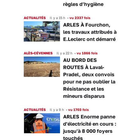
règles d’hygiène
ACTUALITÉS
Il y a 15 h
•
vu 2337 fois
ARLES À Fourchon,
les travaux attribués à
E.Leclerc ont démarré
ALÈS-CÉVENNES
Il y a 22 h
•
vu 1866 fois
AU BORD DES
ROUTES À Laval-
Pradel, deux convois
pour ne pas oublier la
Résistance et les
mineurs disparus
ACTUALITÉS
Il y a 9 h
•
vu 1703 fois
ARLES Enorme panne
d'électricité en cours :
jusqu'à 8 000 foyers
touchés