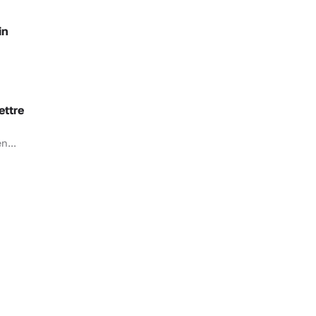
in
ettre
n...