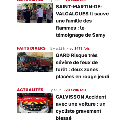
SAINT-MARTIN-DE-
VALGALGUES Il sauve
une famille des
flammes : le
témoignage de Samy
FAITS DIVERS
Il y a 22 h
•
vu 1478 fois
GARD Risque très
sévère de feux de
forêt : deux zones
placées en rouge jeudi
ACTUALITÉS
Il y a 9 h
•
vu 1286 fois
CALVISSON Accident
avec une voiture : un
cycliste gravement
blessé