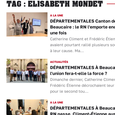
TAG : ELISABETH MONDET
A LA UNE
DÉPARTEMENTALES Canton d
Beaucaire : le RN l'emporte en
une fois
Catherine Climent et Frédéric Étie
avaient pourtant rallié plusieurs s
à leur cause. Ma...
ACTUALITÉS
DÉPARTEMENTALES À Beaucai
l'union fera-t-elle la force ?
Dimanche dernier, Catherine Climen
Frédéric Étienne décrochaient leur
pour le second tou...
A LA UNE
DÉPARTEMENTALES À Beaucai
RN passe, Climent-Étienne au