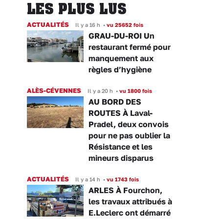
LES PLUS LUS
ACTUALITÉS
Il y a 16 h
•
vu 25652 fois
GRAU-DU-ROI Un
restaurant fermé pour
manquement aux
règles d’hygiène
ALÈS-CÉVENNES
Il y a 20 h
•
vu 1800 fois
AU BORD DES
ROUTES À Laval-
Pradel, deux convois
pour ne pas oublier la
Résistance et les
mineurs disparus
ACTUALITÉS
Il y a 14 h
•
vu 1743 fois
ARLES À Fourchon,
les travaux attribués à
E.Leclerc ont démarré