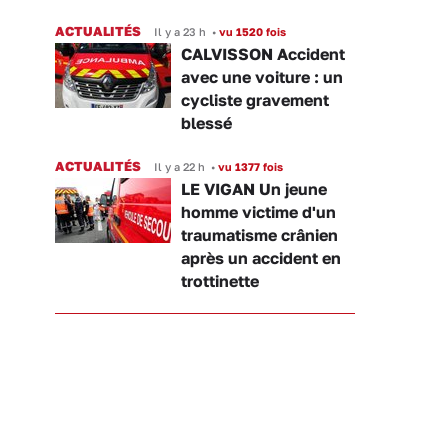
ACTUALITÉS
Il y a 23 h
•
vu 1520 fois
CALVISSON Accident
avec une voiture : un
cycliste gravement
blessé
ACTUALITÉS
Il y a 22 h
•
vu 1377 fois
LE VIGAN Un jeune
homme victime d'un
traumatisme crânien
après un accident en
trottinette