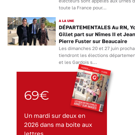
électeurs sont appelés aux urnes 
toute la France pour...
A LA UNE
DÉPARTEMENTALES Au RN, Y
Gillet part sur Nîmes II et Jean
Pierre Fuster sur Beaucaire
Les dimanches 20 et 27 juin procha
tiendront les élections départeme
et les Gardois s...
69€
Un mardi sur deux en
2026 dans ma boite aux
lettres