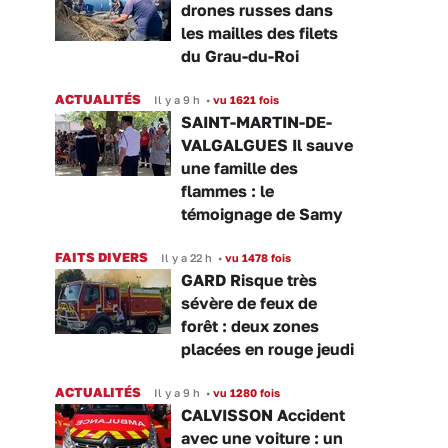
drones russes dans
les mailles des filets
du Grau-du-Roi
ACTUALITÉS
Il y a 9 h
•
vu 1621 fois
SAINT-MARTIN-DE-
VALGALGUES Il sauve
une famille des
flammes : le
témoignage de Samy
FAITS DIVERS
Il y a 22 h
•
vu 1478 fois
GARD Risque très
sévère de feux de
forêt : deux zones
placées en rouge jeudi
ACTUALITÉS
Il y a 9 h
•
vu 1280 fois
CALVISSON Accident
avec une voiture : un