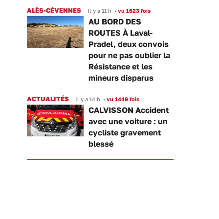
ALÈS-CÉVENNES
Il y a 11 h
•
vu 1623 fois
AU BORD DES
ROUTES À Laval-
Pradel, deux convois
pour ne pas oublier la
Résistance et les
mineurs disparus
ACTUALITÉS
Il y a 14 h
•
vu 1449 fois
CALVISSON Accident
avec une voiture : un
cycliste gravement
blessé