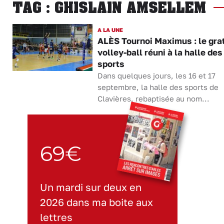
TAG : GHISLAIN AMSELLEM
A LA UNE
ALÈS Tournoi Maximus : le grat
volley-ball réuni à la halle des
sports
Dans quelques jours, les 16 et 17
septembre, la halle des sports de
Clavières, rebaptisée au nom...
69€
Un mardi sur deux en
2026 dans ma boite aux
lettres