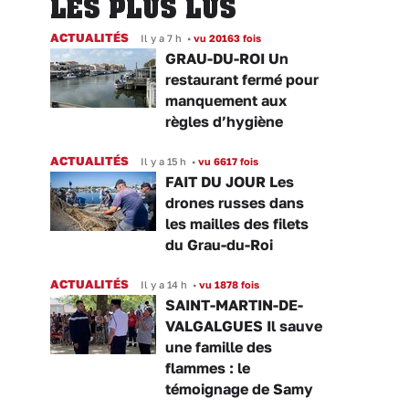
LES PLUS LUS
ACTUALITÉS
Il y a 7 h
•
vu 20163 fois
GRAU-DU-ROI Un
restaurant fermé pour
manquement aux
règles d’hygiène
ACTUALITÉS
Il y a 15 h
•
vu 6617 fois
FAIT DU JOUR Les
drones russes dans
les mailles des filets
du Grau-du-Roi
ACTUALITÉS
Il y a 14 h
•
vu 1878 fois
SAINT-MARTIN-DE-
VALGALGUES Il sauve
une famille des
flammes : le
témoignage de Samy