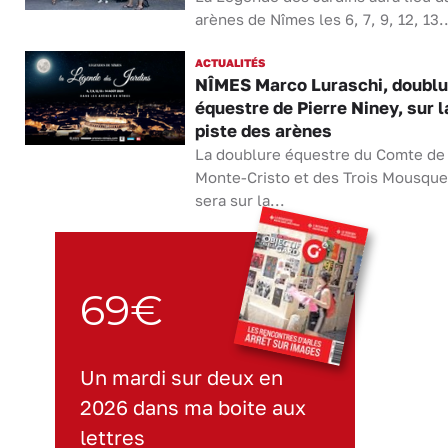
arènes de Nîmes les 6, 7, 9, 12, 13..
ACTUALITÉS
NÎMES Marco Luraschi, doublu
équestre de Pierre Niney, sur l
piste des arènes
La doublure équestre du Comte de
Monte-Cristo et des Trois Mousque
sera sur la...
69€
Un mardi sur deux en
2026 dans ma boite aux
lettres