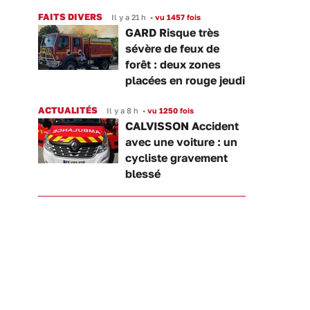
FAITS DIVERS
Il y a 21 h
•
vu 1457 fois
GARD Risque très
sévère de feux de
forêt : deux zones
placées en rouge jeudi
ACTUALITÉS
Il y a 8 h
•
vu 1250 fois
CALVISSON Accident
avec une voiture : un
cycliste gravement
blessé