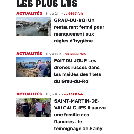
LES PLUS LUS
ACTUALITÉS
Il y a 2 h
•
vu 6957 fois
GRAU-DU-ROI Un
restaurant fermé pour
manquement aux
règles d’hygiène
ACTUALITÉS
Il y a 10 h
•
vu 5582 fois
FAIT DU JOUR Les
drones russes dans
les mailles des filets
du Grau-du-Roi
ACTUALITÉS
Il y a 9 h
•
vu 1588 fois
SAINT-MARTIN-DE-
VALGALGUES Il sauve
une famille des
flammes : le
témoignage de Samy