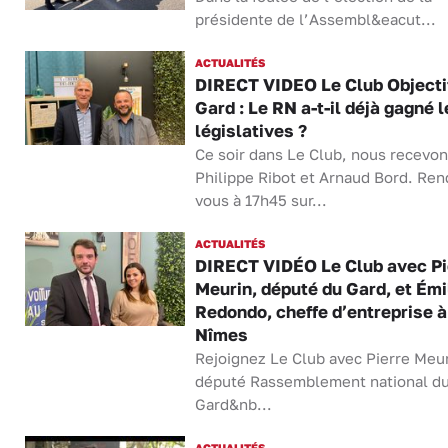
présidente de l’Assembl&eacut...
ACTUALITÉS
DIRECT VIDEO Le Club Objecti
Gard : Le RN a-t-il déjà gagné l
législatives ?
Ce soir dans Le Club, nous recevo
Philippe Ribot et Arnaud Bord. Ren
vous à 17h45 sur...
ACTUALITÉS
DIRECT VIDÉO Le Club avec Pi
Meurin, député du Gard, et Émi
Redondo, cheffe d’entreprise à
Nîmes
Rejoignez Le Club avec Pierre Meur
député Rassemblement national d
Gard&nb...
ACTUALITÉS