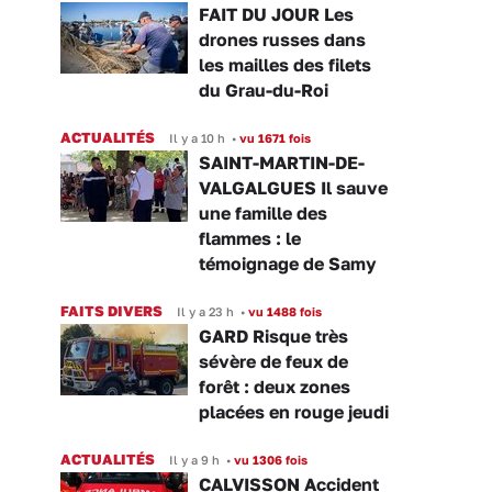
FAIT DU JOUR Les
drones russes dans
les mailles des filets
du Grau-du-Roi
ACTUALITÉS
Il y a 10 h
•
vu 1671 fois
SAINT-MARTIN-DE-
VALGALGUES Il sauve
une famille des
flammes : le
témoignage de Samy
FAITS DIVERS
Il y a 23 h
•
vu 1488 fois
GARD Risque très
sévère de feux de
forêt : deux zones
placées en rouge jeudi
ACTUALITÉS
Il y a 9 h
•
vu 1306 fois
CALVISSON Accident