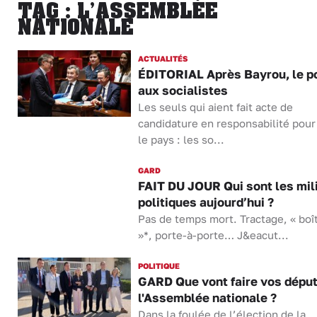
TAG : L’ASSEMBLÉE
NATIONALE
ACTUALITÉS
ÉDITORIAL Après Bayrou, le p
aux socialistes
Les seuls qui aient fait acte de
candidature en responsabilité pour
le pays : les so...
GARD
FAIT DU JOUR Qui sont les mil
politiques aujourd’hui ?
Pas de temps mort. Tractage, « boî
»*, porte-à-porte… J&eacut...
POLITIQUE
GARD Que vont faire vos déput
l'Assemblée nationale ?
Dans la foulée de l’élection de la