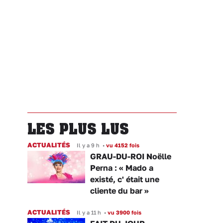
LES PLUS LUS
ACTUALITÉS
Il y a 9 h
•
vu 4152 fois
GRAU-DU-ROI Noëlle
Perna : « Mado a
existé, c' était une
cliente du bar »
ACTUALITÉS
Il y a 11 h
•
vu 3900 fois