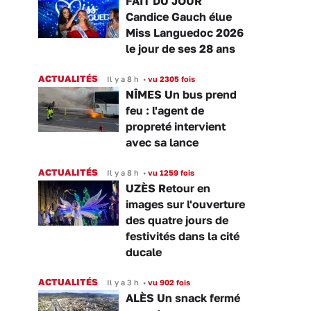
FAIT DU JOUR
Candice Gauch élue
Miss Languedoc 2026
le jour de ses 28 ans
ACTUALITÉS
Il y a 8 h
•
vu 2305 fois
NÎMES Un bus prend
feu : l'agent de
propreté intervient
avec sa lance
ACTUALITÉS
Il y a 8 h
•
vu 1259 fois
UZÈS Retour en
images sur l'ouverture
des quatre jours de
festivités dans la cité
ducale
ACTUALITÉS
Il y a 3 h
•
vu 902 fois
ALÈS Un snack fermé