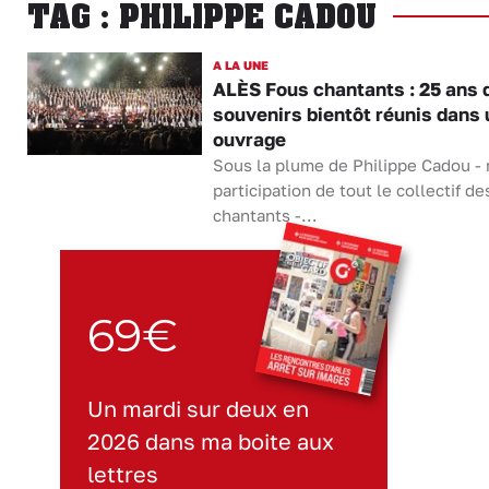
TAG : PHILIPPE CADOU
A LA UNE
ALÈS Fous chantants : 25 ans 
souvenirs bientôt réunis dans 
ouvrage
Sous la plume de Philippe Cadou - 
participation de tout le collectif d
chantants -...
69€
Un mardi sur deux en
2026 dans ma boite aux
lettres