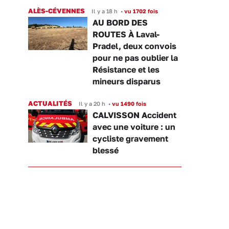
ALÈS-CÉVENNES
Il y a 18 h
•
vu 1702 fois
AU BORD DES
ROUTES À Laval-
Pradel, deux convois
pour ne pas oublier la
Résistance et les
mineurs disparus
ACTUALITÉS
Il y a 20 h
•
vu 1490 fois
CALVISSON Accident
avec une voiture : un
cycliste gravement
blessé