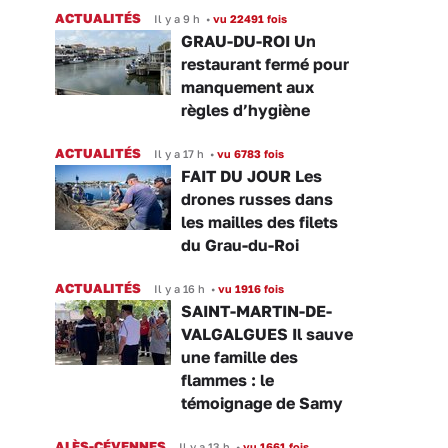
ACTUALITÉS
Il y a 9 h
•
vu 22491 fois
GRAU-DU-ROI Un
restaurant fermé pour
manquement aux
règles d’hygiène
ACTUALITÉS
Il y a 17 h
•
vu 6783 fois
FAIT DU JOUR Les
drones russes dans
les mailles des filets
du Grau-du-Roi
ACTUALITÉS
Il y a 16 h
•
vu 1916 fois
SAINT-MARTIN-DE-
VALGALGUES Il sauve
une famille des
flammes : le
témoignage de Samy
ALÈS-CÉVENNES
Il y a 13 h
•
vu 1661 fois