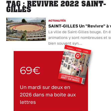
TAG : REVIVRE 2022 SAINT-
GILLES
ACTUALITÉS
SAINT-GILLES Un "Revivre" à 
La ville de Saint-Gilles bouge. En é
animations y sont nombreuses et s
bien souvent syn...
69€
Un mardi sur deux en
2026 dans ma boite aux
lettres