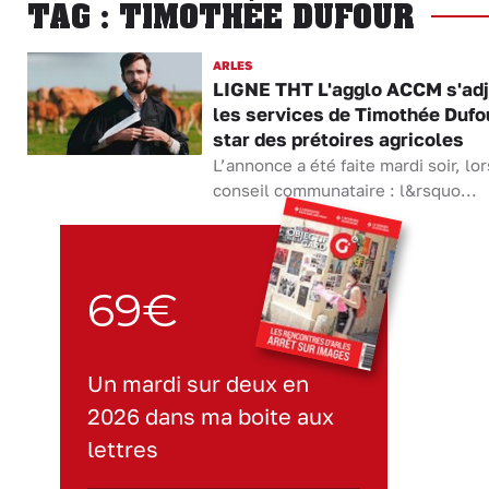
TAG : TIMOTHÉE DUFOUR
ARLES
LIGNE THT L'agglo ACCM s'adj
les services de Timothée Dufou
star des prétoires agricoles
L’annonce a été faite mardi soir, lo
conseil communataire : l&rsquo...
69€
Un mardi sur deux en
2026 dans ma boite aux
lettres