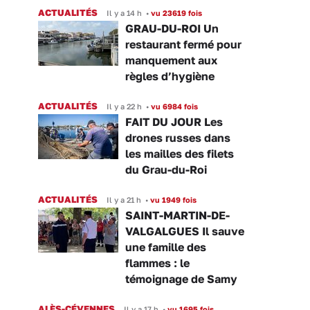
ACTUALITÉS
Il y a 14 h
•
vu 23619 fois
GRAU-DU-ROI Un
restaurant fermé pour
manquement aux
règles d’hygiène
ACTUALITÉS
Il y a 22 h
•
vu 6984 fois
FAIT DU JOUR Les
drones russes dans
les mailles des filets
du Grau-du-Roi
ACTUALITÉS
Il y a 21 h
•
vu 1949 fois
SAINT-MARTIN-DE-
VALGALGUES Il sauve
une famille des
flammes : le
témoignage de Samy
ALÈS-CÉVENNES
Il y a 17 h
•
vu 1695 fois