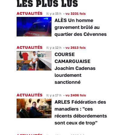
LES PLUS LUS
ACTUALITÉS
Il y a 15 h
•
vu 3231 fois
ALÈS Un homme
gravement brûlé au
quartier des Cévennes
ACTUALITÉS
Il y a 12 h
•
vu 2613 fois
COURSE
CAMARGUAISE
Joachim Cadenas
lourdement
sanctionné
ACTUALITÉS
Il y a 17 h
•
vu 2406 fois
ARLES Fédération des
manadiers : "ces
récents débordements
sont ceux de trop"