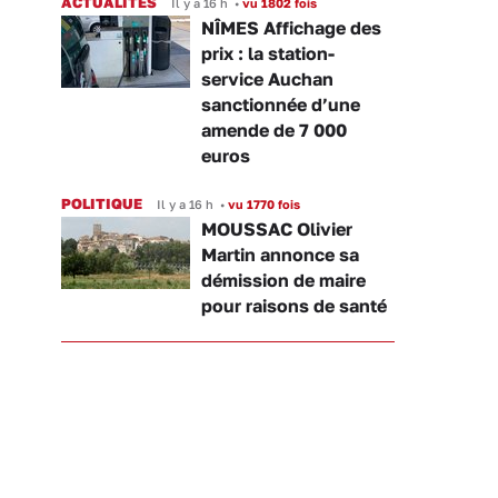
ACTUALITÉS
Il y a 16 h
•
vu 1802 fois
NÎMES Affichage des
prix : la station-
service Auchan
sanctionnée d’une
amende de 7 000
euros
POLITIQUE
Il y a 16 h
•
vu 1770 fois
MOUSSAC Olivier
Martin annonce sa
démission de maire
pour raisons de santé