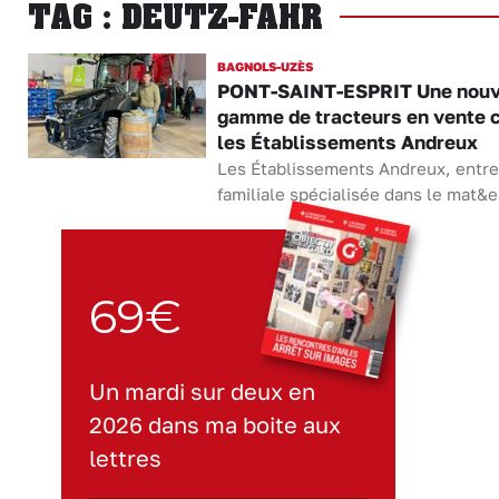
TAG : DEUTZ-FAHR
BAGNOLS-UZÈS
PONT-SAINT-ESPRIT Une nouv
gamme de tracteurs en vente 
les Établissements Andreux
Les Établissements Andreux, entre
familiale spécialisée dans le mat&e
69€
Un mardi sur deux en
2026 dans ma boite aux
lettres