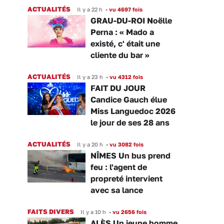
ACTUALITÉS
Il y a 22 h
•
vu 4697 fois
GRAU-DU-ROI Noëlle
Perna : « Mado a
existé, c' était une
cliente du bar »
ACTUALITÉS
Il y a 23 h
•
vu 4312 fois
FAIT DU JOUR
Candice Gauch élue
Miss Languedoc 2026
le jour de ses 28 ans
ACTUALITÉS
Il y a 20 h
•
vu 3082 fois
NÎMES Un bus prend
feu : l'agent de
propreté intervient
avec sa lance
FAITS DIVERS
Il y a 10 h
•
vu 2656 fois
ALÈS Un jeune homme