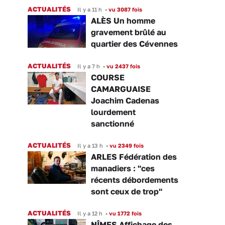
ACTUALITÉS
Il y a 11 h
•
vu 3087 fois
ALÈS Un homme
gravement brûlé au
quartier des Cévennes
ACTUALITÉS
Il y a 7 h
•
vu 2437 fois
COURSE
CAMARGUAISE
Joachim Cadenas
lourdement
sanctionné
ACTUALITÉS
Il y a 13 h
•
vu 2349 fois
ARLES Fédération des
manadiers : "ces
récents débordements
sont ceux de trop"
ACTUALITÉS
Il y a 12 h
•
vu 1772 fois
NÎMES Affichage des