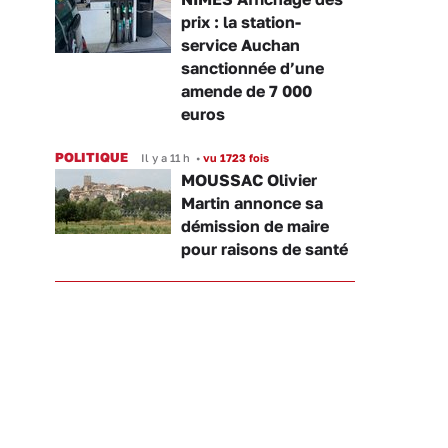
prix : la station-
service Auchan
sanctionnée d’une
amende de 7 000
euros
POLITIQUE
Il y a 11 h
•
vu 1723 fois
MOUSSAC Olivier
Martin annonce sa
démission de maire
pour raisons de santé