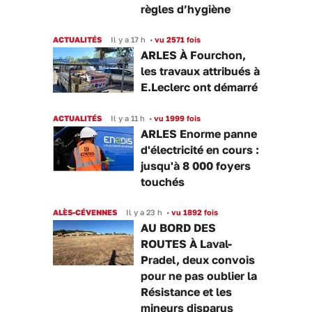
règles d’hygiène
ACTUALITÉS
Il y a 17 h
•
vu 2571 fois
ARLES À Fourchon,
les travaux attribués à
E.Leclerc ont démarré
ACTUALITÉS
Il y a 11 h
•
vu 1999 fois
ARLES Enorme panne
d'électricité en cours :
jusqu'à 8 000 foyers
touchés
ALÈS-CÉVENNES
Il y a 23 h
•
vu 1892 fois
AU BORD DES
ROUTES À Laval-
Pradel, deux convois
pour ne pas oublier la
Résistance et les
mineurs disparus