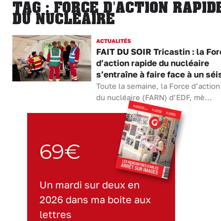
TAG : FORCE D'ACTION RAPID
DU NUCLÉAIRE
ACTUALITÉS
FAIT DU SOIR Tricastin : la Fo
d’action rapide du nucléaire
s’entraîne à faire face à un sé
Toute la semaine, la Force d’action
du nucléaire (FARN) d’EDF, mè...
69€
Un mardi sur deux en
2026 dans ma boite aux
lettres