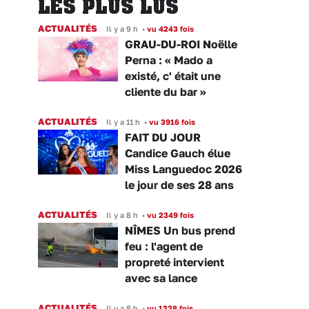
LES PLUS LUS
ACTUALITÉS
Il y a 9 h
•
vu 4243 fois
GRAU-DU-ROI Noëlle
Perna : « Mado a
existé, c' était une
cliente du bar »
ACTUALITÉS
Il y a 11 h
•
vu 3916 fois
FAIT DU JOUR
Candice Gauch élue
Miss Languedoc 2026
le jour de ses 28 ans
ACTUALITÉS
Il y a 8 h
•
vu 2349 fois
NÎMES Un bus prend
feu : l'agent de
propreté intervient
avec sa lance
ACTUALITÉS
Il y a 8 h
•
vu 1328 fois