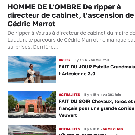
HOMME DE L’OMBRE De ripper à
directeur de cabinet, l’ascension de
Cédric Marrot
De ripper à Valras à directeur de cabinet du maire d
Laudun, le parcours de Cédric Marrot ne manque pa
surprises. Derrière…
ARLES
Il y a 5 h
•
vu 260 fois
FAIT DU JOUR Estelle Grandmai
l’Arlésienne 2.0
ACTUALITÉS
Il y a 15 h
•
vu 391 fois
FAIT DU SOIR Chevaux, toros et 
français pour une grande corrida
Vauvert
ACTUALITÉS
Il y a 18 h
•
vu 2071 fois