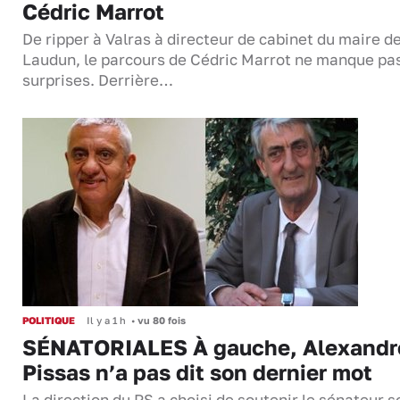
Cédric Marrot
De ripper à Valras à directeur de cabinet du maire d
Laudun, le parcours de Cédric Marrot ne manque pa
surprises. Derrière…
POLITIQUE
Il y a 1 h
•
vu 80 fois
SÉNATORIALES À gauche, Alexandr
Pissas n’a pas dit son dernier mot
La direction du PS a choisi de soutenir le sénateur s