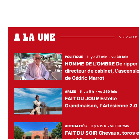
A LA UNE
VOIR PLUS
POLITIQUE
Il y a 37 min
•
vu 39 fois
HOMME DE L’OMBRE De ripper 
directeur de cabinet, l’ascensi
de Cédric Marrot
ARLES
Il y a 5 h
•
vu 260 fois
FAIT DU JOUR Estelle
Grandmaison, l’Arlésienne 2.0
ACTUALITÉS
Il y a 15 h
•
vu 391 fois
FAIT DU SOIR Chevaux, toros e