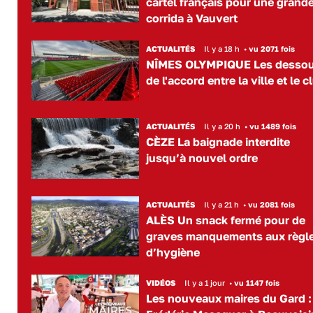
cartel français pour une grand
corrida à Vauvert
ACTUALITÉS
Il y a 18 h
•
vu 2071 fois
NÎMES OLYMPIQUE Les desso
de l'accord entre la ville et le c
ACTUALITÉS
Il y a 20 h
•
vu 1489 fois
CÈZE La baignade interdite
jusqu’à nouvel ordre
ACTUALITÉS
Il y a 21 h
•
vu 2081 fois
ALÈS Un snack fermé pour de
graves manquements aux règl
d’hygiène
VIDÉOS
Il y a 1 jour
•
vu 1147 fois
Les nouveaux maires du Gard :