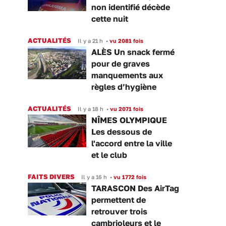
non identifié décède
cette nuit
ACTUALITÉS
Il y a 21 h
•
vu 2081 fois
ALÈS Un snack fermé
pour de graves
manquements aux
règles d’hygiène
ACTUALITÉS
Il y a 18 h
•
vu 2071 fois
NÎMES OLYMPIQUE
Les dessous de
l'accord entre la ville
et le club
FAITS DIVERS
Il y a 16 h
•
vu 1772 fois
TARASCON Des AirTag
permettent de
retrouver trois
cambrioleurs et le