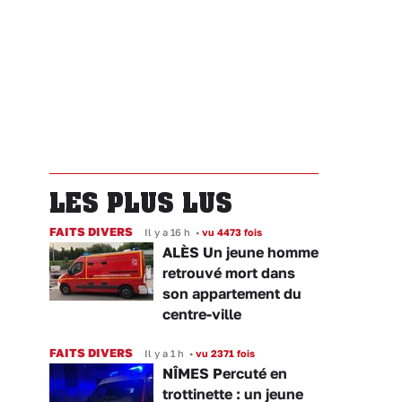
LES PLUS LUS
FAITS DIVERS
Il y a 16 h
•
vu 4473 fois
ALÈS Un jeune homme
retrouvé mort dans
son appartement du
centre-ville
FAITS DIVERS
Il y a 1 h
•
vu 2371 fois
NÎMES Percuté en
trottinette : un jeune