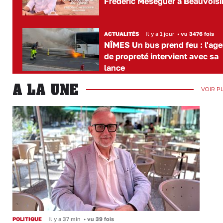
Frédéric Meseguer à Beauvoisi
ACTUALITÉS
Il y a 1 jour
•
vu 3476 fois
NÎMES Un bus prend feu : l'age
de propreté intervient avec sa
lance
A LA UNE
VOIR P
POLITIQUE
Il y a 37 min
•
vu 39 fois