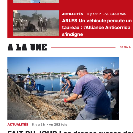
ACTUALITÉS
Il y a 21 h
•
vu 8459 fois
ARLES Un véhicule percute un
taureau : l'Alliance Anticorrida
s'indigne
A LA UNE
VOIR P
ACTUALITÉS
Il y a 1 h
•
vu 292 fois