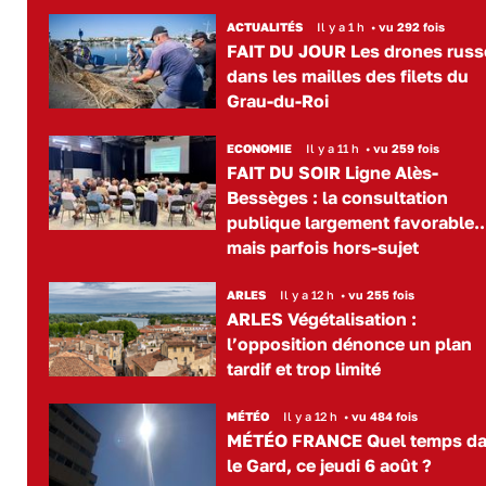
ACTUALITÉS
Il y a 1 h
•
vu 292 fois
FAIT DU JOUR Les drones russ
dans les mailles des filets du
Grau-du-Roi
ECONOMIE
Il y a 11 h
•
vu 259 fois
FAIT DU SOIR Ligne Alès-
Bessèges : la consultation
publique largement favorable..
mais parfois hors-sujet
ARLES
Il y a 12 h
•
vu 255 fois
ARLES Végétalisation :
l’opposition dénonce un plan
tardif et trop limité
MÉTÉO
Il y a 12 h
•
vu 484 fois
MÉTÉO FRANCE Quel temps d
le Gard, ce jeudi 6 août ?