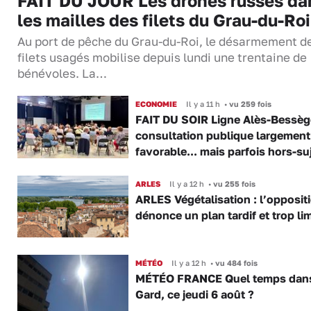
FAIT DU JOUR Les drones russes da
les mailles des filets du Grau-du-Roi
Au port de pêche du Grau-du-Roi, le désarmement d
filets usagés mobilise depuis lundi une trentaine de
bénévoles. La…
ECONOMIE
Il y a 11 h
•
vu 259 fois
FAIT DU SOIR Ligne Alès-Bessège
consultation publique largement
favorable... mais parfois hors-su
ARLES
Il y a 12 h
•
vu 255 fois
ARLES Végétalisation : l’opposit
dénonce un plan tardif et trop lim
MÉTÉO
Il y a 12 h
•
vu 484 fois
MÉTÉO FRANCE Quel temps dans
Gard, ce jeudi 6 août ?