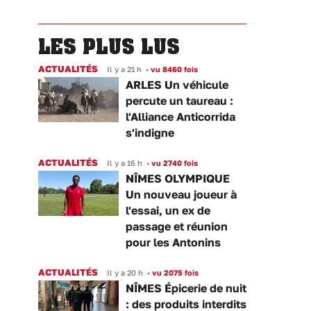
LES PLUS LUS
ACTUALITÉS
Il y a 21 h
•
vu 8460 fois
ARLES Un véhicule
percute un taureau :
l'Alliance Anticorrida
s'indigne
ACTUALITÉS
Il y a 16 h
•
vu 2740 fois
NÎMES OLYMPIQUE
Un nouveau joueur à
l'essai, un ex de
passage et réunion
pour les Antonins
ACTUALITÉS
Il y a 20 h
•
vu 2075 fois
NÎMES Épicerie de nuit
: des produits interdits