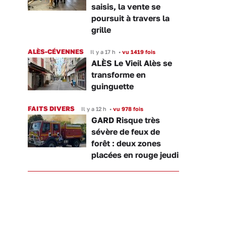
saisis, la vente se
poursuit à travers la
grille
ALÈS-CÉVENNES
Il y a 17 h
•
vu 1419 fois
ALÈS Le Vieil Alès se
transforme en
guinguette
FAITS DIVERS
Il y a 12 h
•
vu 978 fois
GARD Risque très
sévère de feux de
forêt : deux zones
placées en rouge jeudi