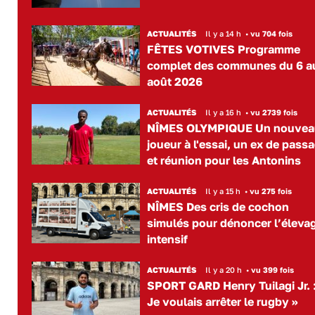
ACTUALITÉS
Il y a 14 h
•
vu 704 fois
FÊTES VOTIVES Programme
complet des communes du 6 a
août 2026
ACTUALITÉS
Il y a 16 h
•
vu 2739 fois
NÎMES OLYMPIQUE Un nouvea
joueur à l'essai, un ex de pass
et réunion pour les Antonins
ACTUALITÉS
Il y a 15 h
•
vu 275 fois
NÎMES Des cris de cochon
simulés pour dénoncer l’éleva
intensif
ACTUALITÉS
Il y a 20 h
•
vu 399 fois
SPORT GARD Henry Tuilagi Jr. :
Je voulais arrêter le rugby »