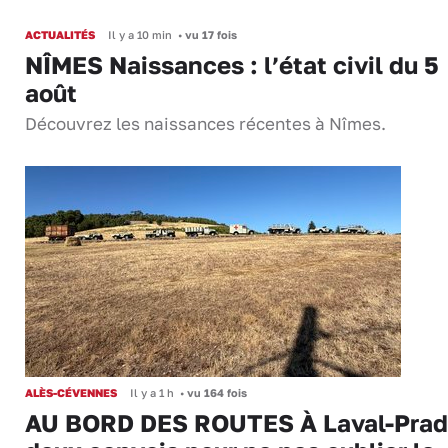
ACTUALITÉS
Il y a 10 min
•
vu 17 fois
NÎMES Naissances : l’état civil du 5
août
Découvrez les naissances récentes à Nîmes.
ALÈS-CÉVENNES
Il y a 1 h
•
vu 164 fois
AU BORD DES ROUTES À Laval-Prad