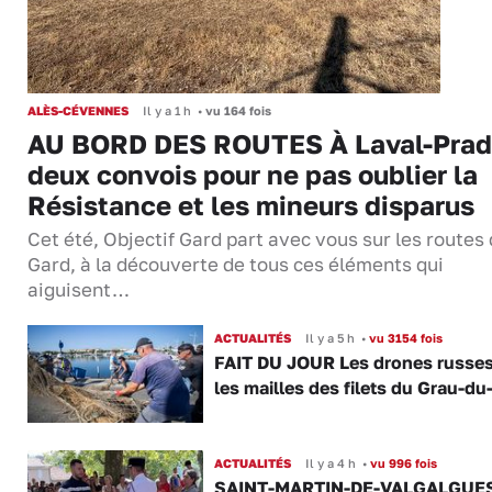
ALÈS-CÉVENNES
Il y a 1 h
•
vu 164 fois
AU BORD DES ROUTES À Laval-Prad
deux convois pour ne pas oublier la
Résistance et les mineurs disparus
Cet été, Objectif Gard part avec vous sur les routes
Gard, à la découverte de tous ces éléments qui
aiguisent…
ACTUALITÉS
Il y a 5 h
•
vu 3154 fois
FAIT DU JOUR Les drones russe
les mailles des filets du Grau-du
ACTUALITÉS
Il y a 4 h
•
vu 996 fois
SAINT-MARTIN-DE-VALGALGUES 