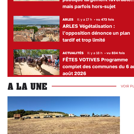
mais parfois hors-sujet
ARLES
Il y a 17 h
•
vu 473 fois
ARLES Végétalisation :
l’opposition dénonce un plan
tardif et trop limité
ACTUALITÉS
Il y a 18 h
•
vu 834 fois
FÊTES VOTIVES Programme
complet des communes du 6 a
août 2026
A LA UNE
VOIR P