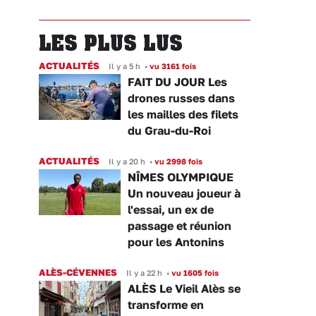
LES PLUS LUS
ACTUALITÉS
Il y a 5 h
•
vu 3161 fois
FAIT DU JOUR Les
drones russes dans
les mailles des filets
du Grau-du-Roi
ACTUALITÉS
Il y a 20 h
•
vu 2998 fois
NÎMES OLYMPIQUE
Un nouveau joueur à
l'essai, un ex de
passage et réunion
pour les Antonins
ALÈS-CÉVENNES
Il y a 22 h
•
vu 1605 fois
ALÈS Le Vieil Alès se
transforme en