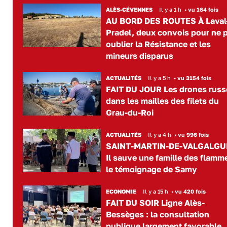
ALÈS-CÉVENNES
Il y a 1 h
•
vu 164 fois
AU BORD DES ROUTES À Laval
Pradel, deux convois pour ne 
oublier la Résistance et les
mineurs disparus
ACTUALITÉS
Il y a 5 h
•
vu 3154 fois
FAIT DU JOUR Les drones russ
dans les mailles des filets du
Grau-du-Roi
ACTUALITÉS
Il y a 4 h
•
vu 996 fois
SAINT-MARTIN-DE-VALGALGU
Il sauve une famille des flamme
le témoignage de Samy
ECONOMIE
Il y a 15 h
•
vu 420 fois
FAIT DU SOIR Ligne Alès-
Bessèges : la consultation
publique largement favorable..