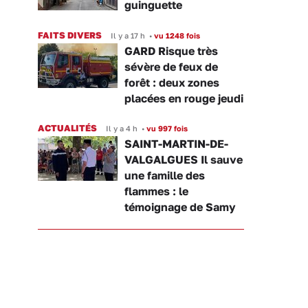
guinguette
FAITS DIVERS
Il y a 17 h
•
vu 1248 fois
GARD Risque très
sévère de feux de
forêt : deux zones
placées en rouge jeudi
ACTUALITÉS
Il y a 4 h
•
vu 997 fois
SAINT-MARTIN-DE-
VALGALGUES Il sauve
une famille des
flammes : le
témoignage de Samy