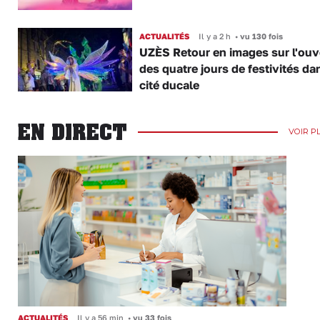
ACTUALITÉS
Il y a 2 h
•
vu 130 fois
UZÈS Retour en images sur l'ouv
des quatre jours de festivités da
cité ducale
EN DIRECT
VOIR P
ACTUALITÉS
Il y a 56 min
•
vu 33 fois