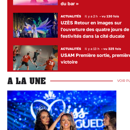
du bar »
ACTUALITÉS
Il y a 2 h
•
vu 130 fois
UZÈS Retour en images sur
l'ouverture des quatre jours de
festivités dans la cité ducale
ACTUALITÉS
Il y a 13 h
•
vu 325 fois
USAM Première sortie, premièr
victoire
A LA UNE
VOIR P