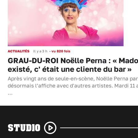
ACTUALITÉS
Il y a 3 h
•
vu 820 fois
GRAU-DU-ROI Noëlle Perna : « Mado
existé, c' était une cliente du bar »
Après vingt ans de seule-en-scène, Noëlle Perna pa
désormais l’affiche avec d'autres artistes. Mardi 11 
…
STUDIO