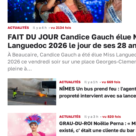
ACTUALITÉS
Il y a 4 h
•
vu 2134 fois
FAIT DU JOUR Candice Gauch élue 
Languedoc 2026 le jour de ses 28 a
À Beaucaire, Candice Gauch a été élue Miss Langue
2026 ce vendredi soir sur une place Georges-Cleme
pleine à…
ACTUALITÉS
Il y a 1 h
•
vu 669 fois
NÎMES Un bus prend feu : l'agent
propreté intervient avec sa lance
ACTUALITÉS
Il y a 3 h
•
vu 820 fois
GRAU-DU-ROI Noëlle Perna : « M
existé, c' était une cliente du bar