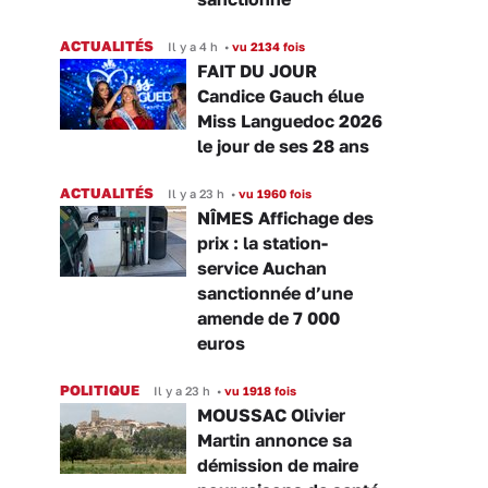
ACTUALITÉS
Il y a 4 h
•
vu 2134 fois
FAIT DU JOUR
Candice Gauch élue
Miss Languedoc 2026
le jour de ses 28 ans
ACTUALITÉS
Il y a 23 h
•
vu 1960 fois
NÎMES Affichage des
prix : la station-
service Auchan
sanctionnée d’une
amende de 7 000
euros
POLITIQUE
Il y a 23 h
•
vu 1918 fois
MOUSSAC Olivier
Martin annonce sa
démission de maire