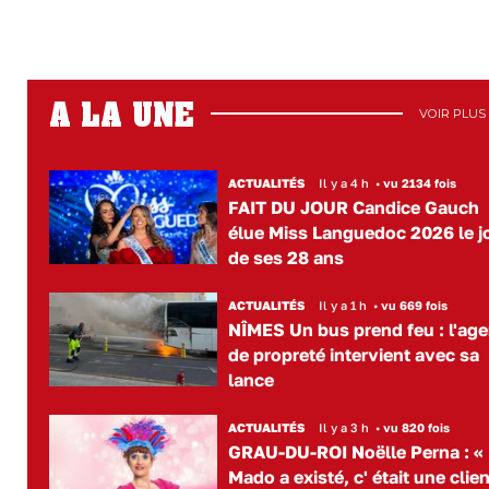
A LA UNE
VOIR PLUS
ACTUALITÉS
Il y a 4 h
•
vu 2134 fois
FAIT DU JOUR Candice Gauch
élue Miss Languedoc 2026 le j
de ses 28 ans
ACTUALITÉS
Il y a 1 h
•
vu 669 fois
NÎMES Un bus prend feu : l'age
de propreté intervient avec sa
lance
ACTUALITÉS
Il y a 3 h
•
vu 820 fois
GRAU-DU-ROI Noëlle Perna : «
Mado a existé, c' était une clie