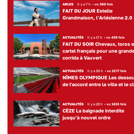
ARLES
Il y a 7 h
•
vu 360 fois
FAIT DU JOUR Estelle
Grandmaison, l’Arlésienne 2.0
ACTUALITÉS
Il y a 17 h
•
vu 439 fois
FAIT DU SOIR Chevaux, toros e
cartel français pour une grand
corrida à Vauvert
ACTUALITÉS
Il y a 20 h
•
vu 2177 fois
NÎMES OLYMPIQUE Les desso
de l'accord entre la ville et le c
ACTUALITÉS
Il y a 22 h
•
vu 1615 fois
CÈZE La baignade interdite
jusqu’à nouvel ordre