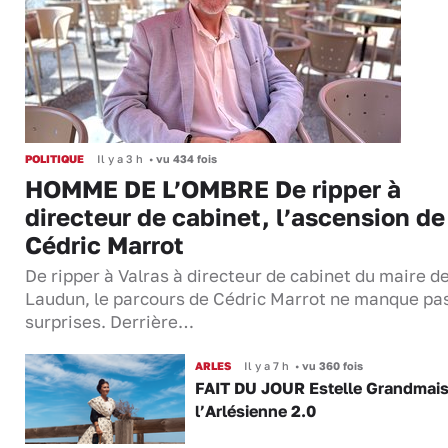
POLITIQUE
Il y a 3 h
•
vu 434 fois
HOMME DE L’OMBRE De ripper à
directeur de cabinet, l’ascension de
Cédric Marrot
De ripper à Valras à directeur de cabinet du maire d
Laudun, le parcours de Cédric Marrot ne manque pa
surprises. Derrière…
ARLES
Il y a 7 h
•
vu 360 fois
FAIT DU JOUR Estelle Grandmai
l’Arlésienne 2.0