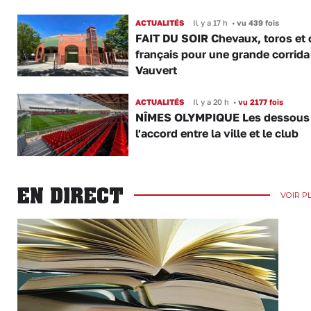
ACTUALITÉS
Il y a 17 h
•
vu 439 fois
FAIT DU SOIR Chevaux, toros et 
français pour une grande corrida
Vauvert
ACTUALITÉS
Il y a 20 h
•
vu 2177 fois
NÎMES OLYMPIQUE Les dessous
l'accord entre la ville et le club
EN DIRECT
VOIR P