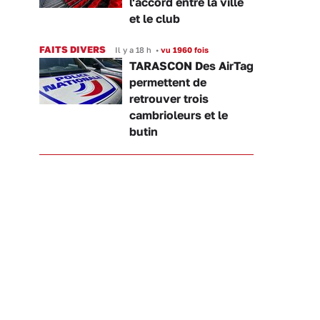
l'accord entre la ville
et le club
FAITS DIVERS
Il y a 18 h
•
vu 1960 fois
TARASCON Des AirTag
permettent de
retrouver trois
cambrioleurs et le
butin