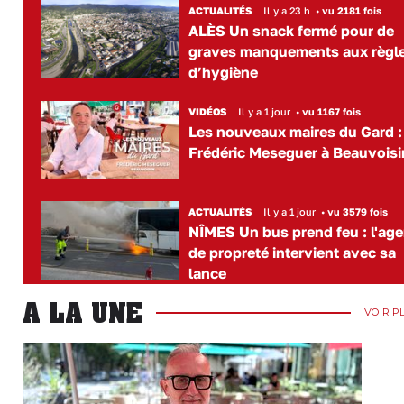
ACTUALITÉS
Il y a 23 h
•
vu 2181 fois
ALÈS Un snack fermé pour de
graves manquements aux règl
d’hygiène
VIDÉOS
Il y a 1 jour
•
vu 1167 fois
Les nouveaux maires du Gard :
Frédéric Meseguer à Beauvoisi
ACTUALITÉS
Il y a 1 jour
•
vu 3579 fois
NÎMES Un bus prend feu : l'age
de propreté intervient avec sa
lance
A LA UNE
VOIR P