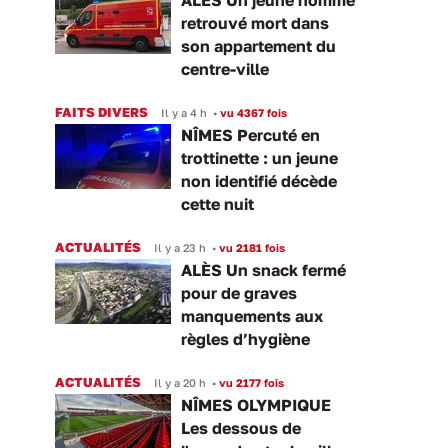
retrouvé mort dans
son appartement du
centre-ville
FAITS DIVERS
Il y a 4 h
•
vu 4367 fois
NÎMES Percuté en
trottinette : un jeune
non identifié décède
cette nuit
ACTUALITÉS
Il y a 23 h
•
vu 2181 fois
ALÈS Un snack fermé
pour de graves
manquements aux
règles d’hygiène
ACTUALITÉS
Il y a 20 h
•
vu 2177 fois
NÎMES OLYMPIQUE
Les dessous de