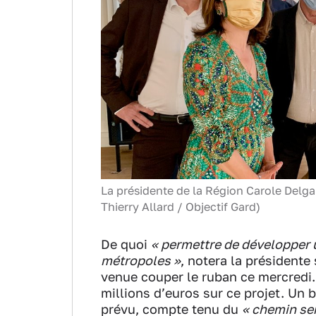
La présidente de la Région Carole Delga 
Thierry Allard / Objectif Gard)
De quoi
« permettre de développer 
métropoles »
, notera la présidente
venue couper le ruban ce mercredi. 
millions d’euros sur ce projet. Un 
prévu, compte tenu du
« chemin s