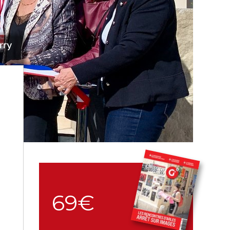
rry
69€