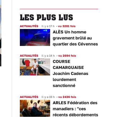
LES PLUS LUS
ACTUALITÉS
Il y a 17 h
•
vu 3281 fois
ALÈS Un homme
gravement brûlé au
quartier des Cévennes
ACTUALITÉS
Il y a 14 h
•
vu 2694 fois
COURSE
CAMARGUAISE
Joachim Cadenas
lourdement
sanctionné
ACTUALITÉS
Il y a 19 h
•
vu 2436 fois
ARLES Fédération des
manadiers : "ces
récents débordements