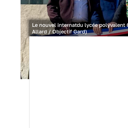
Le nouvel internatdu lycée polyvalent 
Allard / Objectif Gard)