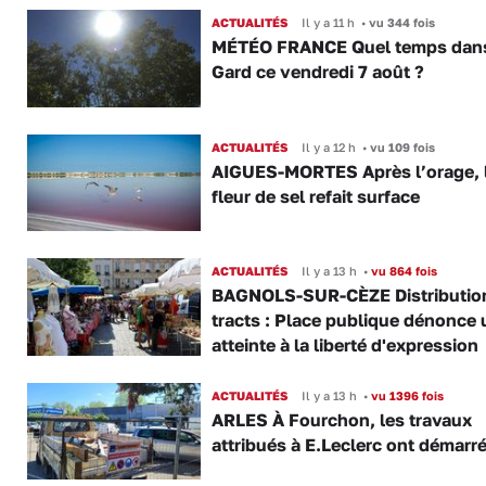
ACTUALITÉS
Il y a 11 h
•
vu 344 fois
MÉTÉO FRANCE Quel temps dans
Gard ce vendredi 7 août ?
ACTUALITÉS
Il y a 12 h
•
vu 109 fois
AIGUES-MORTES Après l’orage, 
fleur de sel refait surface
ACTUALITÉS
Il y a 13 h
•
vu 864 fois
BAGNOLS-SUR-CÈZE Distributio
tracts : Place publique dénonce 
atteinte à la liberté d'expression
ACTUALITÉS
Il y a 13 h
•
vu 1396 fois
ARLES À Fourchon, les travaux
attribués à E.Leclerc ont démarr