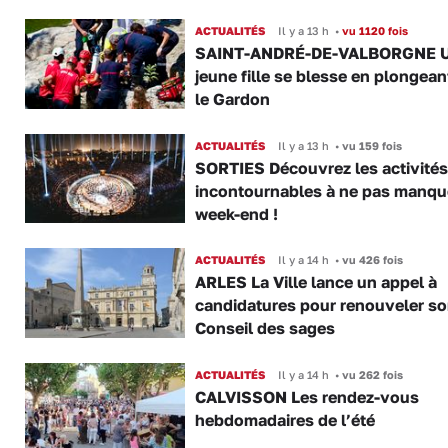
ACTUALITÉS
Il y a 13 h
•
vu 1120 fois
SAINT-ANDRÉ-DE-VALBORGNE 
jeune fille se blesse en plongea
le Gardon
ACTUALITÉS
Il y a 13 h
•
vu 159 fois
SORTIES Découvrez les activités
incontournables à ne pas manqu
week-end !
ACTUALITÉS
Il y a 14 h
•
vu 426 fois
ARLES La Ville lance un appel à
candidatures pour renouveler s
Conseil des sages
ACTUALITÉS
Il y a 14 h
•
vu 262 fois
CALVISSON Les rendez-vous
hebdomadaires de l’été