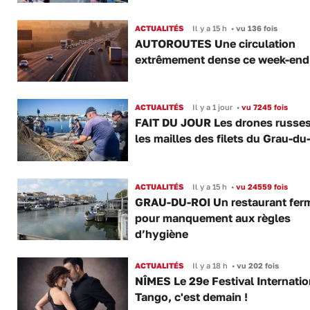
ACTUALITÉS
Il y a 15 h
•
vu 136 fois
AUTOROUTES Une circulation
extrêmement dense ce week-end
ACTUALITÉS
Il y a 1 jour
•
vu 7245 fois
FAIT DU JOUR Les drones russe
les mailles des filets du Grau-du
ACTUALITÉS
Il y a 15 h
•
vu 24559 fois
GRAU-DU-ROI Un restaurant fer
pour manquement aux règles
d’hygiène
ACTUALITÉS
Il y a 18 h
•
vu 202 fois
NÎMES Le 29e Festival Internatio
Tango, c'est demain !