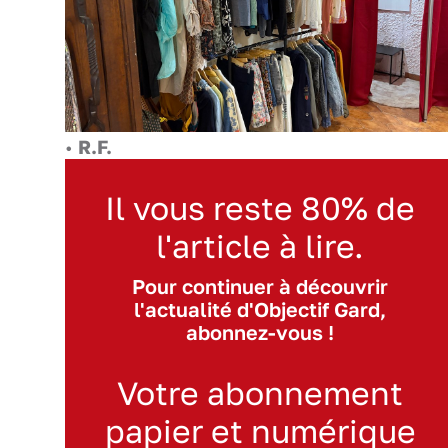
•
R.F.
Il vous reste 80% de
l'article à lire.
Pour continuer à découvrir
l'actualité d'Objectif Gard,
abonnez-vous !
Votre abonnement
papier et numérique