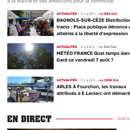
à la mairie et ses ambitions pour la commune.
ACTUALITÉS
Il y a 13 h
•
vu 864 fois
BAGNOLS-SUR-CÈZE Distributio
tracts : Place publique dénonce 
atteinte à la liberté d'expression
ACTUALITÉS
Il y a 11 h
•
vu 344 fois
MÉTÉO FRANCE Quel temps dans
Gard ce vendredi 7 août ?
ACTUALITÉS
Il y a 13 h
•
vu 1396 fois
ARLES À Fourchon, les travaux
attribués à E.Leclerc ont démarr
EN DIRECT
VOIR P