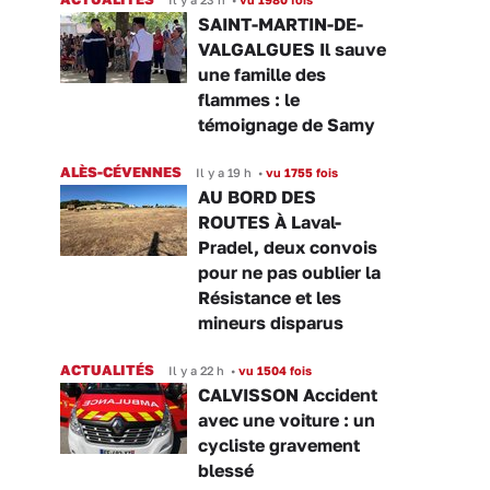
SAINT-MARTIN-DE-
VALGALGUES Il sauve
une famille des
flammes : le
témoignage de Samy
ALÈS-CÉVENNES
Il y a 19 h
•
vu 1755 fois
AU BORD DES
ROUTES À Laval-
Pradel, deux convois
pour ne pas oublier la
Résistance et les
mineurs disparus
ACTUALITÉS
Il y a 22 h
•
vu 1504 fois
CALVISSON Accident
avec une voiture : un
cycliste gravement
blessé