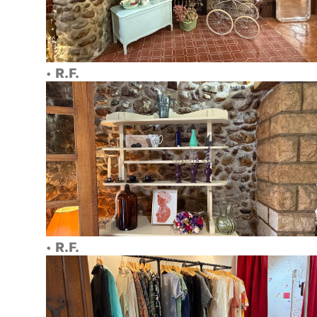
•
R.F.
•
R.F.