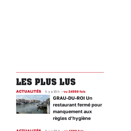
LES PLUS LUS
ACTUALITÉS
Il y a 15 h
•
vu 24559 fois
GRAU-DU-ROI Un
restaurant fermé pour
manquement aux
règles d’hygiène
ACTUALITÉS
Il y a 23 h
•
vu 1980 fois